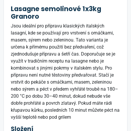
Lasagne semolinové 1x3kg
Granoro
Jsou ideální pro přípravu klasických italských
lasagní, kde se používají pro vrstvení s omáčkami,
masem, sýrem nebo zeleninou. Tato varianta je
určena k přímému použití bez předvaření, což
zjednodušuje přípravu a šetří čas. Doporučuje se je
využít v tradičním receptu na lasagne nebo je
kombinovat s jinými pokrmy v italském stylu. Pro
přípravu není nutné těstoviny předvařovat. Stačí je
vrstvit do pekáče s omáčkami, masem, zeleninou
nebo sýrem a péct v předem vyhřáté troubě na 180–
200 °C po dobu 30–40 minut, dokud nebude vše
dobře prohřáté a povrch zlatavý. Pokud máte rádi
křupavou kůrku, posledních 10 minut můžete péct na
vyšší teplotě nebo pod grilem
Složení