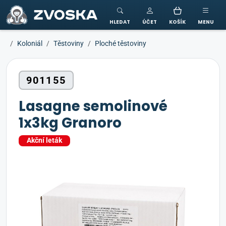
ZVOSKA
HLEDAT
ÚČET
KOŠÍK
MENU
Koloniál
Těstoviny
Ploché těstoviny
901155
Lasagne semolinové
1x3kg Granoro
Akční leták