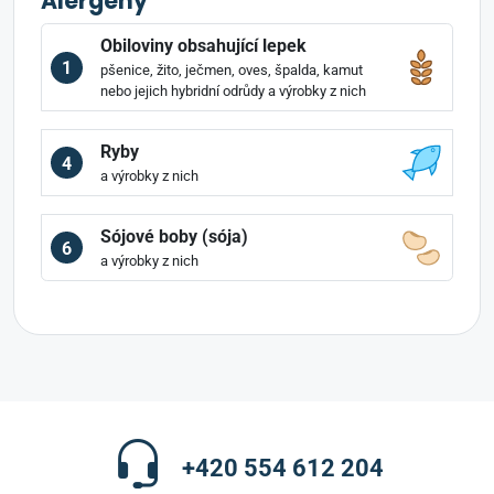
Alergeny
Obiloviny obsahující lepek
1
pšenice, žito, ječmen, oves, špalda, kamut
nebo jejich hybridní odrůdy a výrobky z nich
Ryby
4
a výrobky z nich
Sójové boby (sója)
6
a výrobky z nich
+420 554 612 204