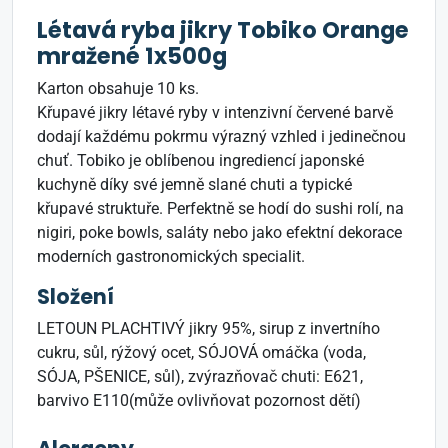
Létavá ryba jikry Tobiko Orange
mražené 1x500g
Karton obsahuje 10 ks.
Křupavé jikry létavé ryby v intenzivní červené barvě
dodají každému pokrmu výrazný vzhled i jedinečnou
chuť. Tobiko je oblíbenou ingrediencí japonské
kuchyně díky své jemně slané chuti a typické
křupavé struktuře. Perfektně se hodí do sushi rolí, na
nigiri, poke bowls, saláty nebo jako efektní dekorace
moderních gastronomických specialit.
Složení
LETOUN PLACHTIVÝ jikry 95%, sirup z invertního
cukru, sůl, rýžový ocet, SÓJOVÁ omáčka (voda,
SÓJA, PŠENICE, sůl), zvýrazňovač chuti: E621,
barvivo E110(může ovlivňovat pozornost dětí)