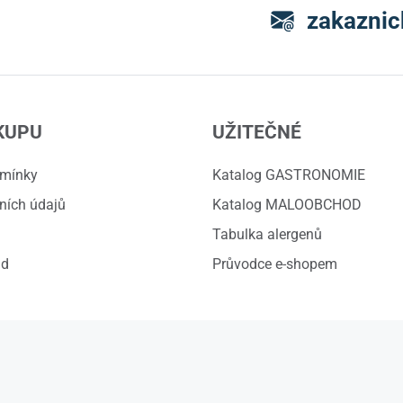
zakaznic
KUPU
UŽITEČNÉ
dmínky
Katalog GASTRONOMIE
ních údajů
Katalog MALOOBCHOD
Tabulka alergenů
ád
Průvodce e-shopem
© 2026 ZVOSKA s.r.o.