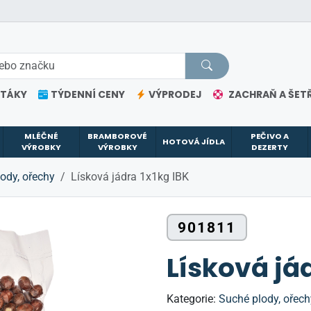
ETÁKY
TÝDENNÍ CENY
VÝPRODEJ
ZACHRAŇ A ŠETŘ
MLÉČNÉ
BRAMBOROVÉ
PEČIVO A
HOTOVÁ JÍDLA
VÝROBKY
VÝROBKY
DEZERTY
ody, ořechy
Lísková jádra 1x1kg IBK
901811
Lísková jád
Kategorie:
Suché plody, ořech