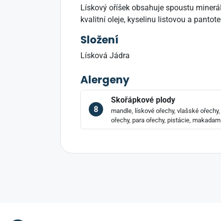
Lískový oříšek obsahuje spoustu minerálů 
kvalitní oleje, kyselinu listovou a panto
Složení
Lísková Jádra
Alergeny
Skořápkové plody
8
mandle, lískové ořechy, vlašské ořechy
ořechy, para ořechy, pistácie, makadami