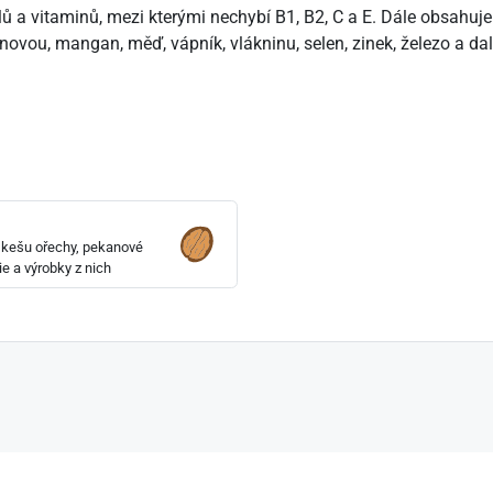
a vitaminů, mezi kterými nechybí B1, B2, C a E. Dále obsahuje bo
tenovou, mangan, měď, vápník, vlákninu, selen, zinek, železo a d
, kešu ořechy, pekanové
e a výrobky z nich