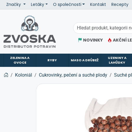
Značky
Letáky
O společnosti
Kontakt
Recepty
ZVOSKA
NOVINKY
AKČNÍ L
ZELENINA A
UZENINY A
RYBY
MASO A DRŮBEŽ
OVOCE
LAHŮDKY
Koloniál
Cukrovinky, pečení a suché plody
Suché pl