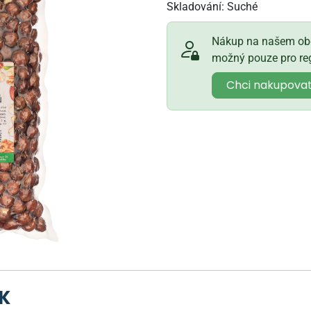
Skladování:
Suché
Nákup na našem obc
možný pouze pro reg
Chci nakupova
BK