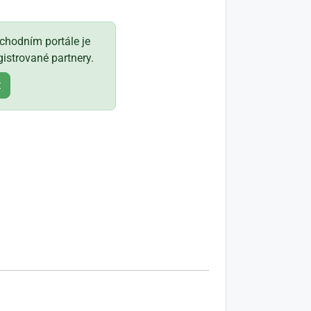
hodním portále je
istrované partnery.
t