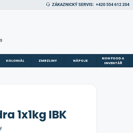
ZÁKAZNICKÝ SERVIS:
+420 554 612 204
I
NON FOOD A
KOLONIÁL
ZMRZLINY
NÁPOJE
INVENTÁŘ
ra 1x1kg IBK
y