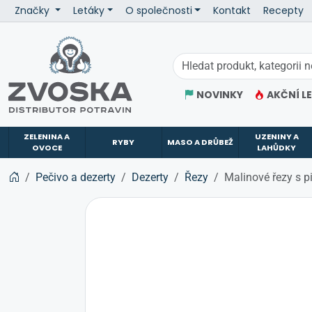
Značky
Letáky
O společnosti
Kontakt
Recepty
ZVOSKA
NOVINKY
AKČNÍ L
ZELENINA A
UZENINY A
RYBY
MASO A DRŮBEŽ
OVOCE
LAHŮDKY
Pečivo a dezerty
Dezerty
Řezy
Malinové řezy s 