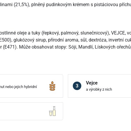
inami (21,5%), plněný pudinkovým krémem s pistáciovou příchut
ostlinné oleje a tuky (řepkový, palmový, slunečnicový), VEJCE,
500), glukózový sirup, přírodní aroma, sůl, dextróza, invertní cuk
átor (E471). Může obsahovat stopy: Sóji, Mandlí, Lískových ořech
Vejce
3
ut nebo jejich hybridní
a výrobky z nich