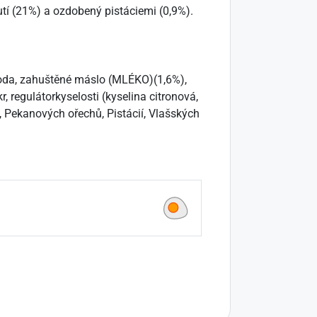
í (21%) a ozdobený pistáciemi (0,9%).
 voda, zahuštěné máslo (MLÉKO)(1,6%),
r, regulátorkyselosti (kyselina citronová,
ů, Pekanových ořechů, Pistácií, Vlašských