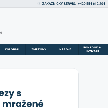
ZÁKAZNICKÝ SERVIS:
+420 554 612 204
I
NON FOOD A
KOLONIÁL
ZMRZLINY
NÁPOJE
INVENTÁŘ
ezy s
i mražené