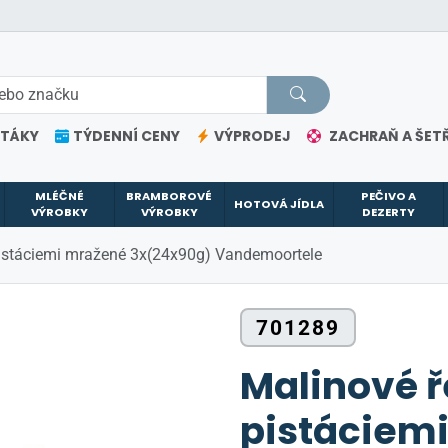
ETÁKY
TÝDENNÍ CENY
VÝPRODEJ
ZACHRAŇ A ŠETŘ
MLÉČNÉ
BRAMBOROVÉ
PEČIVO A
HOTOVÁ JÍDLA
VÝROBKY
VÝROBKY
DEZERTY
pistáciemi mražené 3x(24x90g) Vandemoortele
701289
Malinové ř
pistáciem