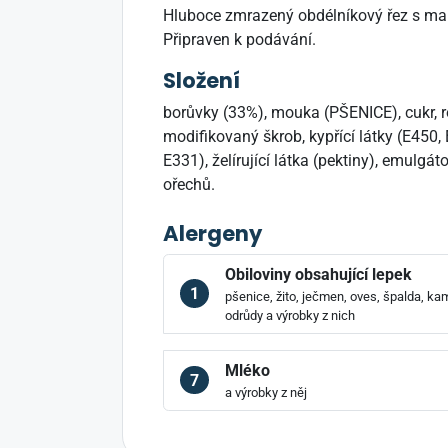
Hluboce zmrazený obdélníkový řez s mal
Připraven k podávání.
Složení
borůvky (33%), mouka (PŠENICE), cukr, r
modifikovaný škrob, kypřící látky (E450, E
E331), želírující látka (pektiny), emulg
ořechů.
Alergeny
Obiloviny obsahující lepek
1
pšenice, žito, ječmen, oves, špalda, kam
odrůdy a výrobky z nich
Mléko
7
a výrobky z něj