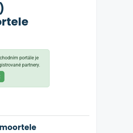
)
rtele
hodním portále je
istrované partnery.
t
emoortele