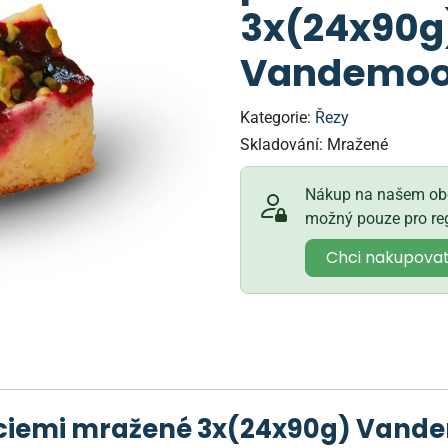
3x(24x90g
Vandemoo
Kategorie:
Řezy
Skladování:
Mražené
Nákup na našem obc
možný pouze pro reg
Chci nakupova
táciemi mražené 3x(24x90g) Vand