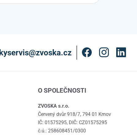
kyservis@zvoska.cz
O SPOLEČNOSTI
ZVOSKA s.r.o.
Červený dvůr 918/7, 794 01 Krnov
IČ: 01575295, DIČ: CZ01575295
č.ú.: 258608451/0300