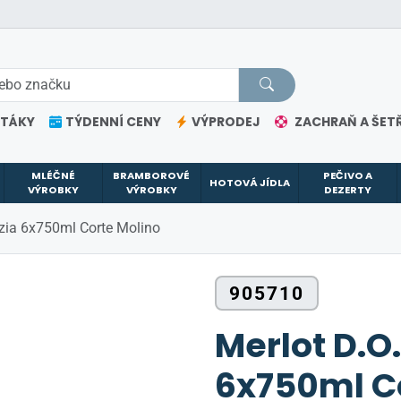
ETÁKY
TÝDENNÍ CENY
VÝPRODEJ
ZACHRAŇ A ŠETŘ
MLÉČNÉ
BRAMBOROVÉ
PEČIVO A
HOTOVÁ JÍDLA
VÝROBKY
VÝROBKY
DEZERTY
ezia 6x750ml Corte Molino
905710
Merlot D.O
6x750ml C