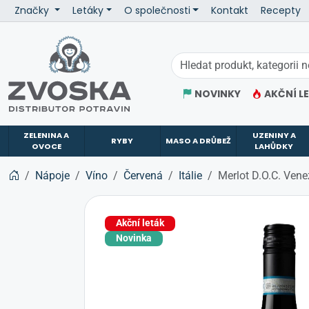
Značky
Letáky
O společnosti
Kontakt
Recepty
ZVOSKA
NOVINKY
AKČNÍ L
ZELENINA A
UZENINY A
RYBY
MASO A DRŮBEŽ
OVOCE
LAHŮDKY
Nápoje
Víno
Červená
Itálie
Merlot D.O.C. Ven
Akční leták
Novinka