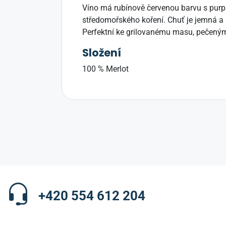
Víno má rubínově červenou barvu s purpu
středomořského koření. Chuť je jemná a
Perfektní ke grilovanému masu, pečeným
Složení
100 % Merlot
+420 554 612 204