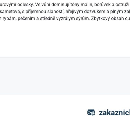
rovými odlesky. Ve vůni dominují tóny malin, borůvek a ostruži
 sametová, s příjemnou slaností, hřejivým dozvukem a plným z
 rybám, pečením a středně vyzrálým sýrům. Zbytkový obsah cuk
zakaznic