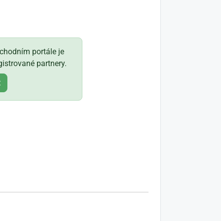
hodním portále je
istrované partnery.
t