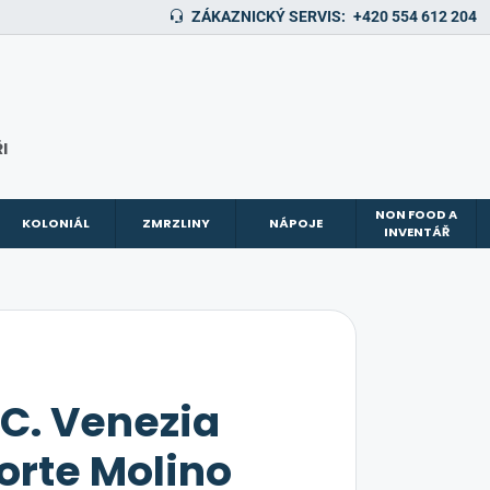
ZÁKAZNICKÝ SERVIS:
+420 554 612 204
I
NON FOOD A
KOLONIÁL
ZMRZLINY
NÁPOJE
INVENTÁŘ
.C. Venezia
orte Molino