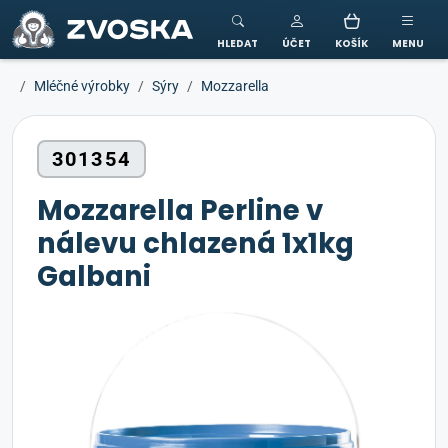
ZVOSKA
HLEDAT
ÚČET
KOŠÍK
MENU
Mléčné výrobky
Sýry
Mozzarella
301354
Mozzarella Perline v
nálevu chlazená 1x1kg
Galbani