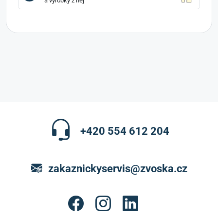
a výrobky z něj
+420 554 612 204
zakaznickyservis@zvoska.cz