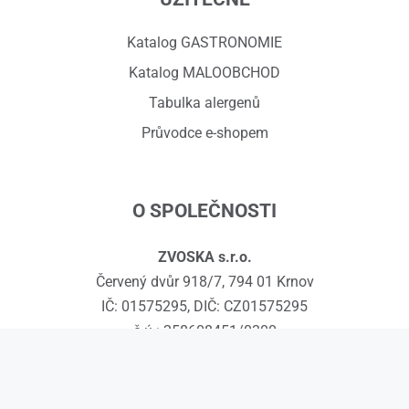
Katalog GASTRONOMIE
Katalog MALOOBCHOD
Tabulka alergenů
Průvodce e-shopem
O SPOLEČNOSTI
ZVOSKA s.r.o.
Červený dvůr 918/7, 794 01 Krnov
IČ: 01575295, DIČ: CZ01575295
č.ú.: 258608451/0300
Kontakty