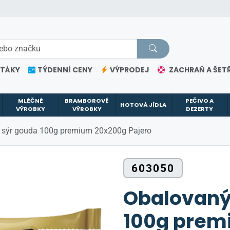
ETÁKY
TÝDENNÍ CENY
VÝPRODEJ
ZACHRAŇ A ŠETŘ
MLÉČNÉ
BRAMBOROVÉ
PEČIVO A
HOTOVÁ JÍDLA
VÝROBKY
VÝROBKY
DEZERTY
 sýr gouda 100g premium 20x200g Pajero
603050
Obalovaný
100g prem