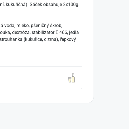
iční, kukuřičná). Sáček obsahuje 2x100g.
tná voda, mléko, pšeničný škrob,
uka, dextróza, stabilizátor E 466, jedlá
strouhanka (kukuřice, cizrna), řepkový