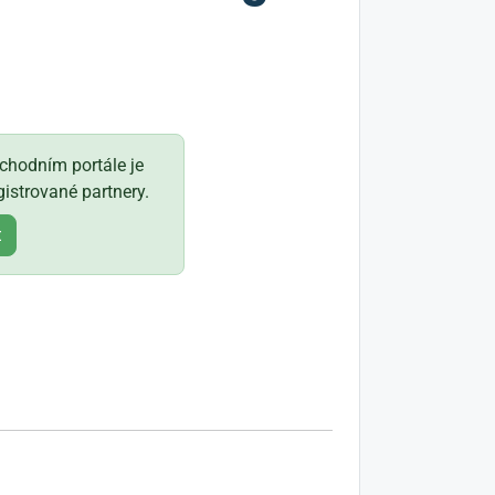
hodním portále je
istrované partnery.
t