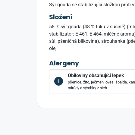
Sýr gouda se stabilizující složkou proti
Složení
58 % sýr gouda (48 % tuku v sušině) (mléko
stabilizátor: E 461, E 464, mléčné aroma)
sůl, pšeničná bílkovina), strouhanka (pš
olej
Alergeny
Obiloviny obsahující lepek
1
pšenice, žito, ječmen, oves, špalda, kam
odrůdy a výrobky z nich