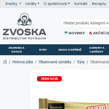
Značky
Letáky
O společnosti
Kontakt
Recepty
ZVOSKA
NOVINKY
AKČNÍ L
ZELENINA A
UZENINY A
RYBY
MASO A DRŮBEŽ
OVOCE
LAHŮDKY
Hotová jídla
Obalované výrobky
Sýry
Obalovaný
Akční leták