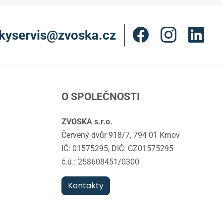
kyservis@zvoska.cz
O SPOLEČNOSTI
ZVOSKA s.r.o.
Červený dvůr 918/7, 794 01 Krnov
IČ: 01575295, DIČ: CZ01575295
č.ú.: 258608451/0300
Kontakty