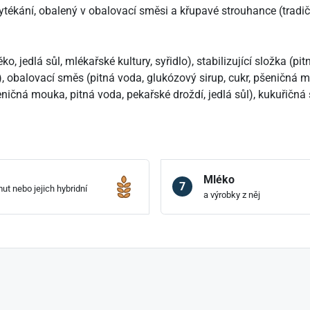
 vytékání, obalený v obalovací směsi a křupavé strouhance (trad
, jedlá sůl, mlékařské kultury, syřidlo), stabilizující složka (pi
, obalovací směs (pitná voda, glukózový sirup, cukr, pšeničná mo
eničná mouka, pitná voda, pekařské droždí, jedlá sůl), kukuřičná 
Mléko
7
ut nebo jejich hybridní
a výrobky z něj