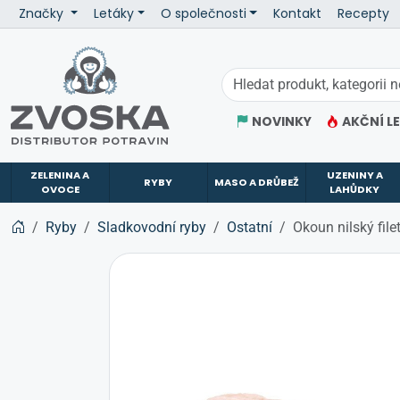
Značky
Letáky
O společnosti
Kontakt
Recepty
ZVOSKA
NOVINKY
AKČNÍ L
ZELENINA A
UZENINY A
RYBY
MASO A DRŮBEŽ
OVOCE
LAHŮDKY
Ryby
Sladkovodní ryby
Ostatní
Okoun nilský fil