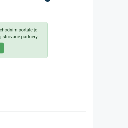
hodním portále je
istrované partnery.
t