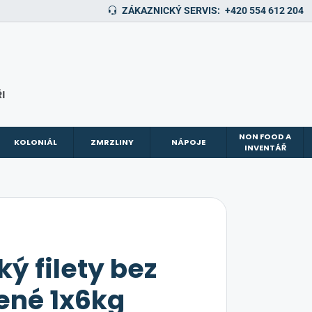
ZÁKAZNICKÝ SERVIS:
+420 554 612 204
I
NON FOOD A
KOLONIÁL
ZMRZLINY
NÁPOJE
INVENTÁŘ
ý filety bez
ené 1x6kg