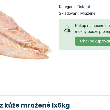
Kategorie:
Ostatní
Skladování:
Mražené
Nákup na našem obc
možný pouze pro reg
Chci nakupova
ez kůže mražené 1x6kg