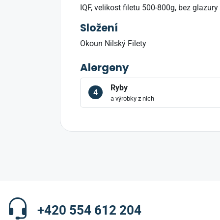
IQF, velikost filetu 500-800g, bez glazu
Složení
Okoun Nilský Filety
Alergeny
Ryby
4
a výrobky z nich
+420 554 612 204