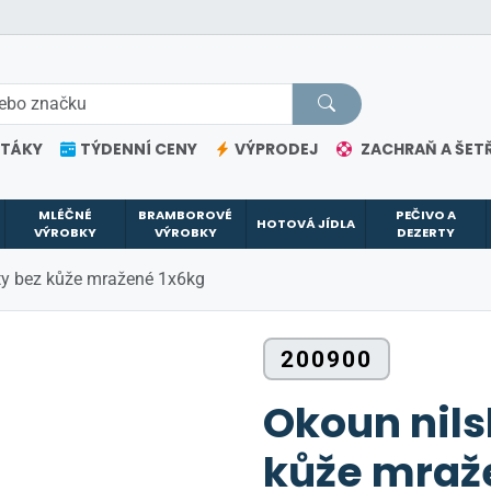
ETÁKY
TÝDENNÍ CENY
VÝPRODEJ
ZACHRAŇ A ŠETŘ
MLÉČNÉ
BRAMBOROVÉ
PEČIVO A
HOTOVÁ JÍDLA
VÝROBKY
VÝROBKY
DEZERTY
ety bez kůže mražené 1x6kg
200900
Okoun nilsk
kůže mraž