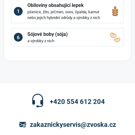
Obiloviny obsahující lepek
1
pšenice, žito, ječmen, oves, špalda, kamut
nebo jejich hybridní odrůdy a výrobky z nich
Sójové boby (sója)
6
a výrobky z nich
+420 554 612 204
zakaznickyservis@zvoska.cz