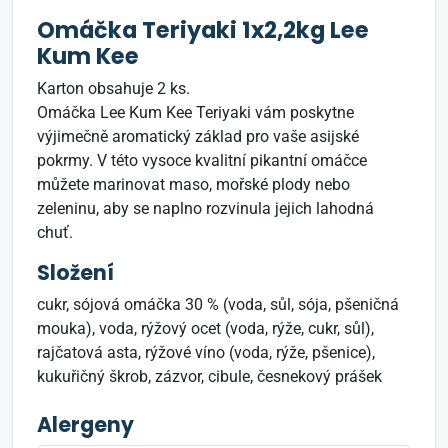
Omáčka Teriyaki 1x2,2kg Lee
Kum Kee
Karton obsahuje 2 ks.
Omáčka Lee Kum Kee Teriyaki vám poskytne
výjimečně aromatický základ pro vaše asijské
pokrmy. V této vysoce kvalitní pikantní omáčce
můžete marinovat maso, mořské plody nebo
zeleninu, aby se naplno rozvinula jejich lahodná
chuť.
Složení
cukr, sójová omáčka 30 % (voda, sůl, sója, pšeničná
mouka), voda, rýžový ocet (voda, rýže, cukr, sůl),
rajčatová asta, rýžové víno (voda, rýže, pšenice),
kukuřičný škrob, zázvor, cibule, česnekový prášek
Alergeny