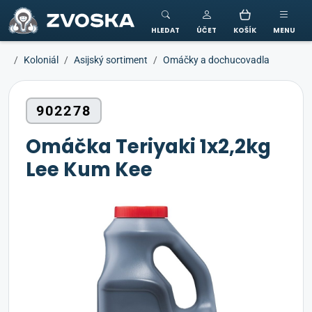
ZVOSKA
HLEDAT
ÚČET
KOŠÍK
MENU
Koloniál
Asijský sortiment
Omáčky a dochucovadla
902278
Omáčka Teriyaki 1x2,2kg
Lee Kum Kee