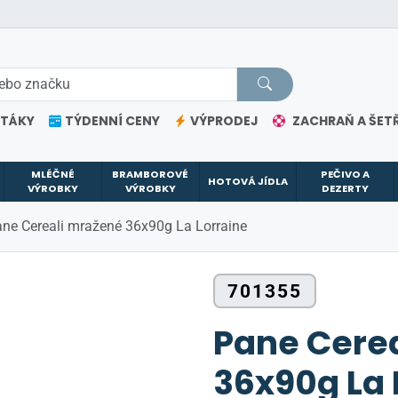
ETÁKY
TÝDENNÍ CENY
VÝPRODEJ
ZACHRAŇ A ŠETŘ
MLÉČNÉ
BRAMBOROVÉ
PEČIVO A
HOTOVÁ JÍDLA
VÝROBKY
VÝROBKY
DEZERTY
ne Cereali mražené 36x90g La Lorraine
701355
Pane Cere
36x90g La 