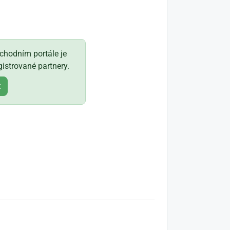
hodním portále je
istrované partnery.
t