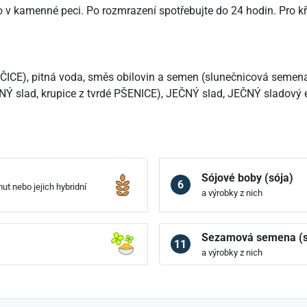
o v kamenné peci. Po rozmrazení spotřebujte do 24 hodin. Pro k
CE), pitná voda, směs obilovin a semen (slunečnicová seme
ad, krupice z tvrdé PŠENICE), JEČNÝ slad, JEČNÝ sladový extr
Sójové boby (sója)
6
ut nebo jejich hybridní
a výrobky z nich
Sezamová semena (
11
a výrobky z nich