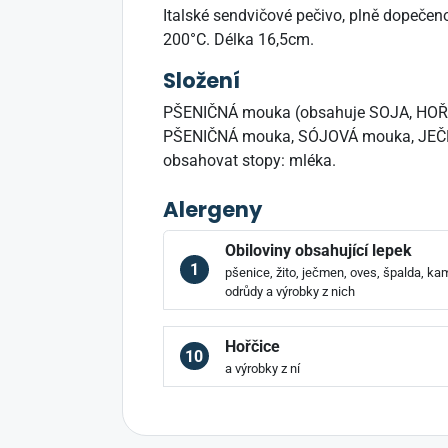
Italské sendvičové pečivo, plně dopečen
200°C. Délka 16,5cm.
Složení
PŠENIČNÁ mouka (obsahuje SOJA, HOŘČI
PŠENIČNÁ mouka, SÓJOVÁ mouka, JEČNÝ sl
obsahovat stopy: mléka.
Alergeny
Obiloviny obsahující lepek
1
pšenice, žito, ječmen, oves, špalda, kam
odrůdy a výrobky z nich
Hořčice
10
a výrobky z ní