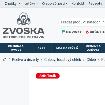
Značky
Letáky
O společnosti
Kontakt
Recepty
ZVOSKA
NOVINKY
AKČNÍ L
ZELENINA A
UZENINY A
RYBY
MASO A DRŮBEŽ
OVOCE
LAHŮDKY
Pečivo a dezerty
Chleby, toustový chléb
Chléb
Pa
Akční leták