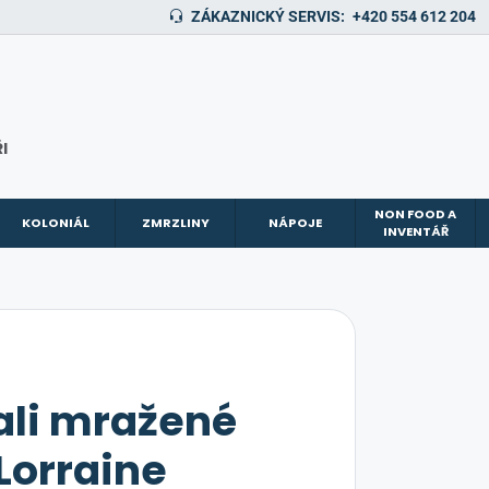
ZÁKAZNICKÝ SERVIS:
+420 554 612 204
I
NON FOOD A
KOLONIÁL
ZMRZLINY
NÁPOJE
INVENTÁŘ
ali mražené
Lorraine