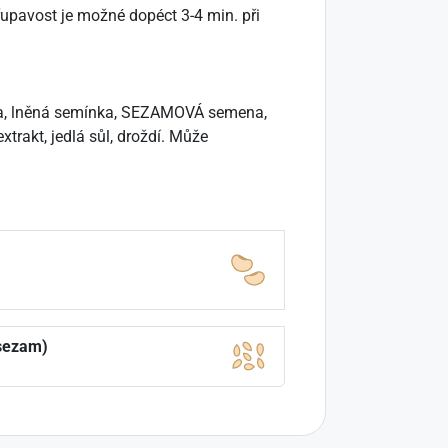
řupavost je možné dopéct 3-4 min. při
na, lněná semínka, SEZAMOVÁ semena,
akt, jedlá sůl, droždí. Může
sezam)