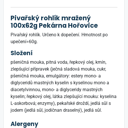
Pivařský rohlík mražený
100x62g Pekárna Hořovice
Pivařský rohlík. Určeno k dopečení. Hmotnost po
upečení=60g.
Složení
pšeničná mouka, pitná voda, řepkový olej, kmín,
zlepšující přípravek (ječná sladová mouka, cukr,
pšeničná mouka, emulgátory: estery mono- a
diglyceridů mastných kyselin s kyselinou mono a
diacetylvinnou, mono- a diglyceridy mastných
kyselin; řepkový olej, látka zlepšující mouku: kyselina
L-askorbová; enzymy), pekařské droždí, jedlá sůl s
jodem (jedlá sůl, jodičnan draselný), jedlá sůl.
Alergeny