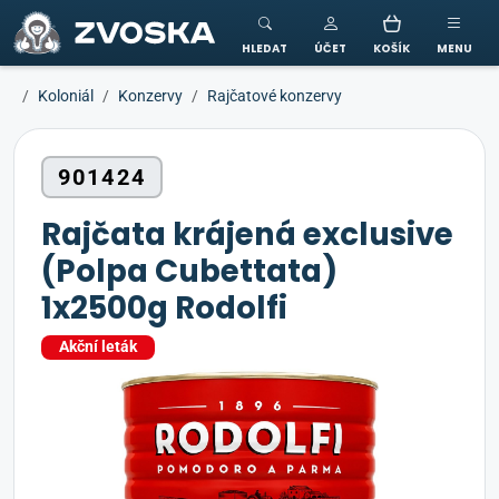
ZVOSKA
HLEDAT
ÚČET
KOŠÍK
MENU
Koloniál
Konzervy
Rajčatové konzervy
901424
Rajčata krájená exclusive
(Polpa Cubettata)
1x2500g Rodolfi
Akční leták