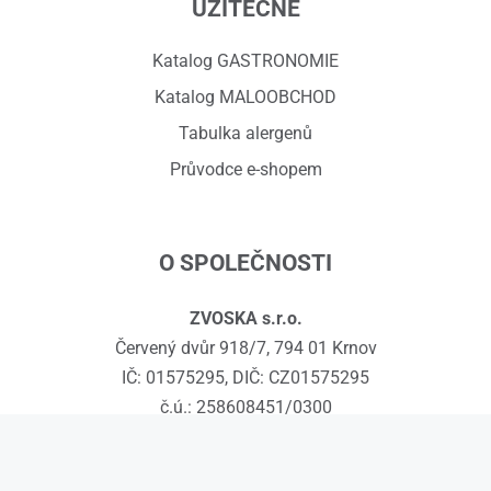
UŽITEČNÉ
Katalog GASTRONOMIE
Katalog MALOOBCHOD
Tabulka alergenů
Průvodce e-shopem
O SPOLEČNOSTI
ZVOSKA s.r.o.
Červený dvůr 918/7, 794 01 Krnov
IČ: 01575295, DIČ: CZ01575295
č.ú.: 258608451/0300
Kontakty