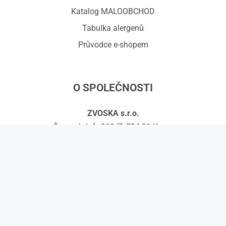
Katalog MALOOBCHOD
Tabulka alergenů
Průvodce e-shopem
O SPOLEČNOSTI
ZVOSKA s.r.o.
Červený dvůr 918/7, 794 01 Krnov
IČ: 01575295, DIČ: CZ01575295
č.ú.: 258608451/0300
Kontakty
© 2026 ZVOSKA s.r.o.