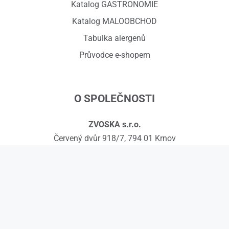
Katalog GASTRONOMIE
Katalog MALOOBCHOD
Tabulka alergenů
Průvodce e-shopem
O SPOLEČNOSTI
ZVOSKA s.r.o.
Červený dvůr 918/7, 794 01 Krnov
IČ: 01575295, DIČ: CZ01575295
č.ú.: 258608451/0300
Kontakty