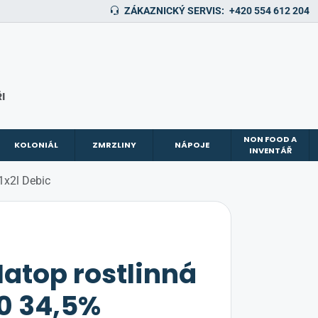
ZÁKAZNICKÝ SERVIS:
+420 554 612 204
I
NON FOOD A
KOLONIÁL
ZMRZLINY
NÁPOJE
INVENTÁŘ
1x2l Debic
atop rostlinná
0 34,5%