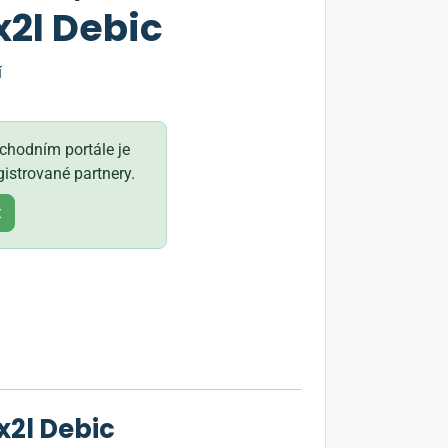
x2l Debic
í
hodním portále je
istrované partnery.
t
x2l Debic