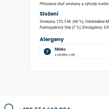
Přirozená chuť smetany a výhody rostlin
Složení
Smetana 15% F.M. (40 %); Odstředěné Ml
Palmojádrový Olej (7 %); Emulgátory: E4
Alergeny
Mléko
7
a výrobky z něj