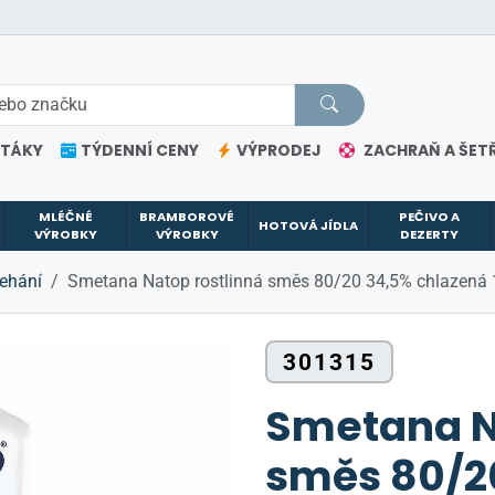
ETÁKY
TÝDENNÍ CENY
VÝPRODEJ
ZACHRAŇ A ŠETŘ
MLÉČNÉ
BRAMBOROVÉ
PEČIVO A
HOTOVÁ JÍDLA
VÝROBKY
VÝROBKY
DEZERTY
lehání
Smetana Natop rostlinná směs 80/20 34,5% chlazená 
301315
Smetana N
směs 80/2