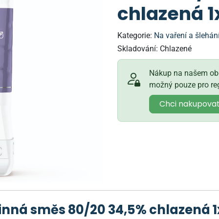
chlazená 1
Kategorie:
Na vaření a šlehán
Skladování:
Chlazené
Nákup na našem obc
možný pouze pro reg
Chci nakupova
nná směs 80/20 34,5% chlazená 1