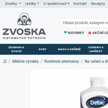
Značky
Letáky
O společnosti
Kontakt
Recepty
ZVOSKA
NOVINKY
AKČNÍ L
ZELENINA A
UZENINY A
RYBY
MASO A DRŮBEŽ
OVOCE
LAHŮDKY
Mléčné výrobky
Rostlinné alternativy
Na vaření a š