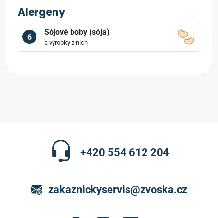
Alergeny
Sójové boby (sója)
6
a výrobky z nich
+420 554 612 204
zakaznickyservis@zvoska.cz