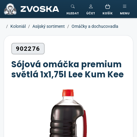
ZVOSKA
HLEDAT
ÚČET
KOŠÍK
MENU
Koloniál
Asijský sortiment
Omáčky a dochucovadla
902276
Sójová omáčka premium
světlá 1x1,75l Lee Kum Kee