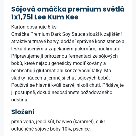
Sójová omáčka premium světlá
1x1,75l Lee Kum Kee
Karton obsahuje 6 ks.
Omáčka Premium Dark Soy Sauce slouží k zajištění
atraktivní tmavé barvy, dodání správné konzistence a
lesku dušeným a zapékaným pokrmům, nudlím atd.
Připravujeme ji přirozenou fermentací ze sójových
bobů, které nejsou geneticky modifikovány a
neobsahují glutamát ani konzervační látky. Má
sladký nádech a jemnější chuť sójových bobů.
Používá se hlavně kvůli barvě, nikoli chuti. Přidávejte
ji postupně, dokud nedosáhnete požadovaného
odstínu.
Složení
pitná voda, jedlá sůl, barvivo (karamel), cukr,
odtučněné sójové boby 10%, pšenice.