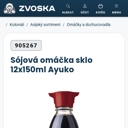
ZVOSKA
HLEDAT
ÚČET
KOŠÍK
MENU
Koloniál
Asijský sortiment
Omáčky a dochucovadla
905267
Sójová omáčka sklo
12x150ml Ayuko