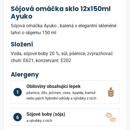
Sójová omáčka sklo 12x150ml
Ayuko
Sójová omáčka Ayuko , balená v elegantní skleněné
lahvi o objemu 150 ml
Složení
Voda, sójové boby 20 %, sůl, pšenice, zvýrazňovač
chuti: E621, konzervant: E202
Alergeny
Obiloviny obsahující lepek
1
pšenice, žito, ječmen, oves, špalda, kamut
nebo jejich hybridní odrůdy a výrobky z nich
Sójové boby (sója)
6
a výrobky z nich