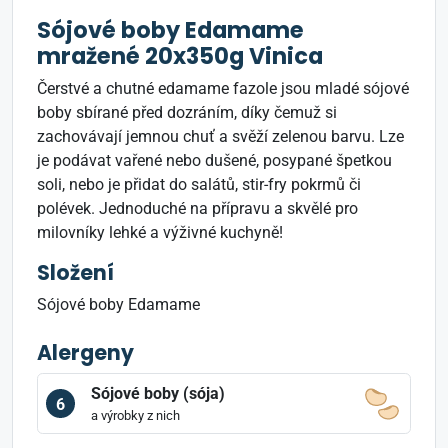
Sójové boby Edamame
mražené 20x350g Vinica
Čerstvé a chutné edamame fazole jsou mladé sójové
boby sbírané před dozráním, díky čemuž si
zachovávají jemnou chuť a svěží zelenou barvu. Lze
je podávat vařené nebo dušené, posypané špetkou
soli, nebo je přidat do salátů, stir-fry pokrmů či
polévek. Jednoduché na přípravu a skvělé pro
milovníky lehké a výživné kuchyně!
Složení
Sójové boby Edamame
Alergeny
Sójové boby (sója)
6
a výrobky z nich