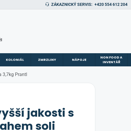
ZÁKAZNICKÝ SERVIS:
+420 554 612 204
I
NON FOOD A
KOLONIÁL
ZMRZLINY
NÁPOJE
INVENTÁŘ
 3,7kg Prantl
yšší jakosti s
sahem soli