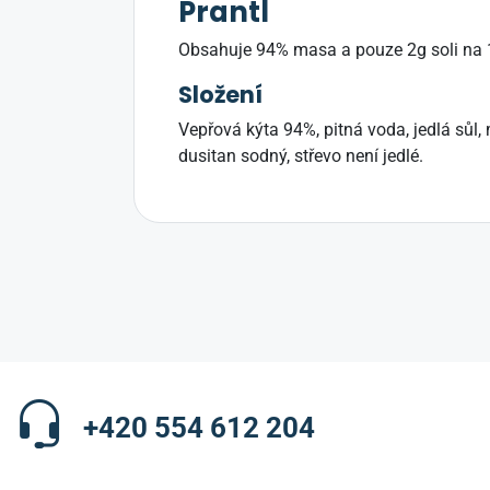
Prantl
Obsahuje 94% masa a pouze 2g soli na 
Složení
Vepřová kýta 94%, pitná voda, jedlá sůl,
dusitan sodný, střevo není jedlé.
+420 554 612 204