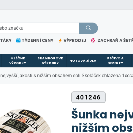
ETÁKY
TÝDENNÍ CENY
VÝPRODEJ
ZACHRAŇ A ŠETŘ
MLÉČNÉ
BRAMBOROVÉ
PEČIVO A
HOTOVÁ JÍDLA
VÝROBKY
VÝROBKY
DEZERTY
nejvyšší jakosti s nižším obsahem soli Školáček chlazená 1xcca
401246
Šunka nejv
nižším ob