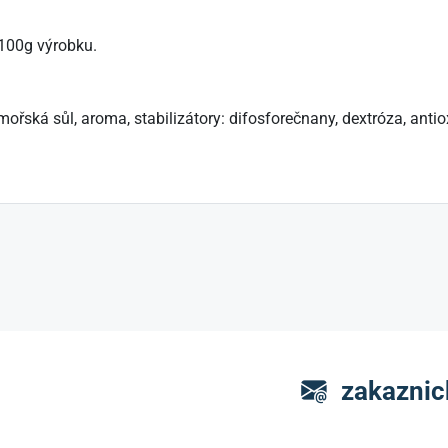
100g výrobku.
 mořská sůl, aroma, stabilizátory: difosforečnany, dextróza, ant
zakaznic