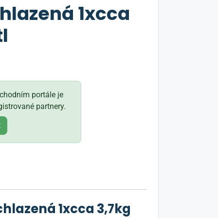
hlazená 1xcca
l
hodním portále je
istrované partnery.
t
chlazená 1xcca 3,7kg