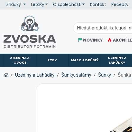
Značky
Letáky
O společnosti
Kontakt
Recepty
ZVOSKA
NOVINKY
AKČNÍ L
ZELENINA A
UZENINY A
RYBY
MASO A DRŮBEŽ
OVOCE
LAHŮDKY
Uzeniny a Lahůdky
Šunky, salámy
Šunky
Šunka 