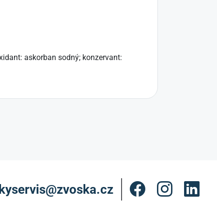
ioxidant: askorban sodný; konzervant:
kyservis@zvoska.cz