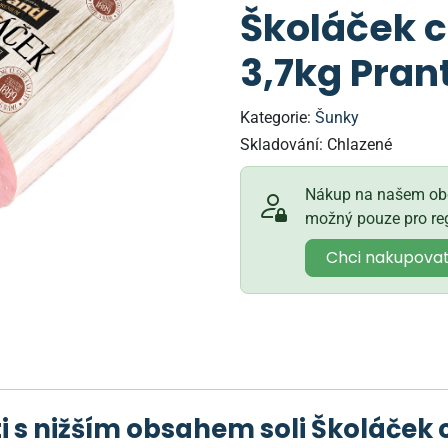
Školáček c
3,7kg Prant
Kategorie:
Šunky
Skladování:
Chlazené
Nákup na našem obc
možný pouze pro reg
Chci nakupova
i s nižším obsahem soli Školáček 