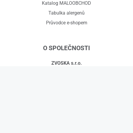
Katalog MALOOBCHOD
Tabulka alergenů
Průvodce e-shopem
O SPOLEČNOSTI
ZVOSKA s.r.o.
Červený dvůr 918/7, 794 01 Krnov
IČ: 01575295, DIČ: CZ01575295
č.ú.: 258608451/0300
Kontakty
© 2026 ZVOSKA s.r.o.