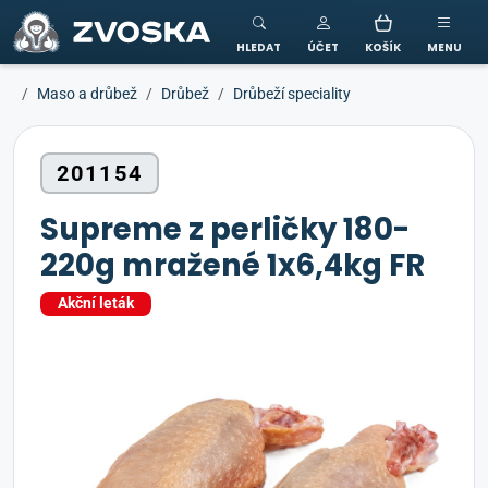
ZVOSKA
HLEDAT
ÚČET
KOŠÍK
MENU
Maso a drůbež
Drůbež
Drůbeží speciality
201154
Supreme z perličky 180-
220g mražené 1x6,4kg FR
Akční leták