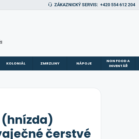
ZÁKAZNICKÝ SERVIS:
+420 554 612 204
I
NON FOOD A
KOLONIÁL
ZMRZLINY
NÁPOJE
INVENTÁŘ
e (hnízda)
vaječné čerstvé