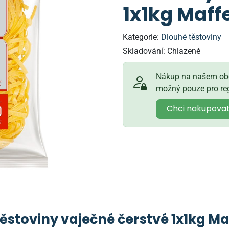
1x1kg Maff
Kategorie:
Dlouhé těstoviny
Skladování:
Chlazené
Nákup na našem obc
možný pouze pro reg
Chci nakupova
těstoviny vaječné čerstvé 1x1kg Ma