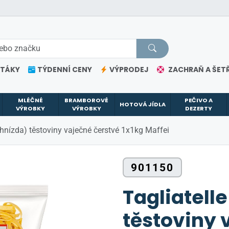
ETÁKY
TÝDENNÍ CENY
VÝPRODEJ
ZACHRAŇ A ŠETŘ
MLÉČNÉ
BRAMBOROVÉ
PEČIVO A
HOTOVÁ JÍDLA
VÝROBKY
VÝROBKY
DEZERTY
 (hnízda) těstoviny vaječné čerstvé 1x1kg Maffei
901150
Tagliatell
těstoviny 