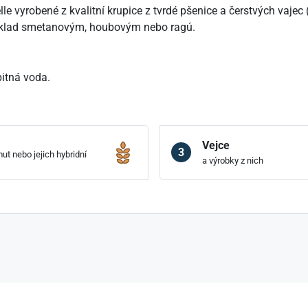
elle vyrobené z kvalitní krupice z tvrdé pšenice a čerstvých vajec
íklad smetanovým, houbovým nebo ragú.
pitná voda.
Vejce
3
ut nebo jejich hybridní
a výrobky z nich