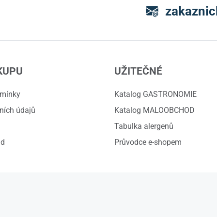
zakaznic
KUPU
UŽITEČNÉ
dmínky
Katalog GASTRONOMIE
ních údajů
Katalog MALOOBCHOD
Tabulka alergenů
ád
Průvodce e-shopem
© 2026 ZVOSKA s.r.o.