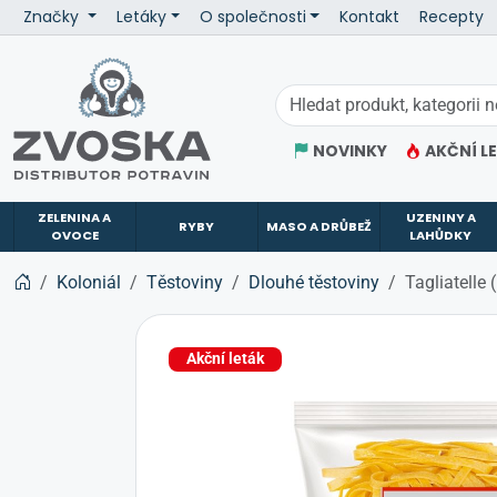
Značky
Letáky
O společnosti
Kontakt
Recepty
ZVOSKA
NOVINKY
AKČNÍ L
ZELENINA A
UZENINY A
RYBY
MASO A DRŮBEŽ
OVOCE
LAHŮDKY
Koloniál
Těstoviny
Dlouhé těstoviny
Tagliatelle
Akční leták