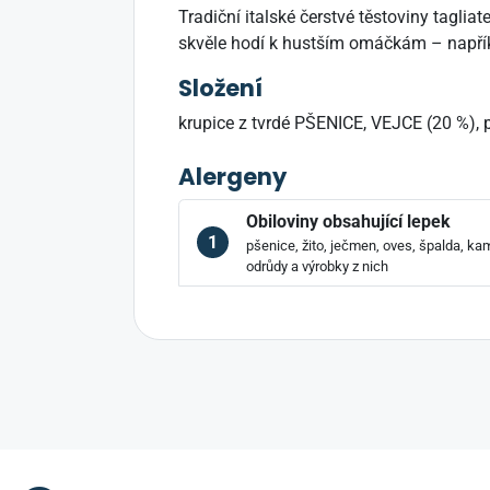
Tradiční italské čerstvé těstoviny tagliat
skvěle hodí k hustším omáčkám – např
Složení
krupice z tvrdé PŠENICE, VEJCE (20 %), 
Alergeny
Obiloviny obsahující lepek
1
pšenice, žito, ječmen, oves, špalda, kam
odrůdy a výrobky z nich