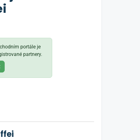
ei
hodním portále je
istrované partnery.
t
ffei