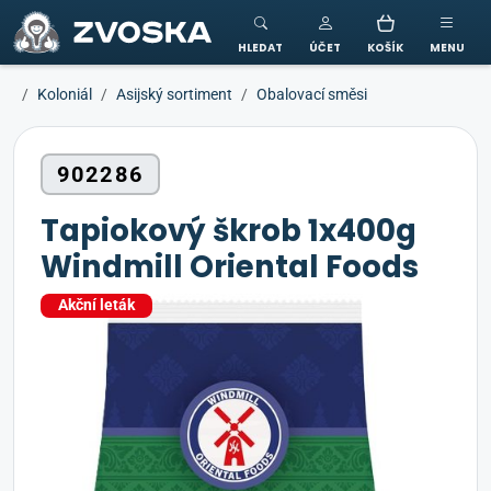
ZVOSKA
HLEDAT
ÚČET
KOŠÍK
MENU
Koloniál
Asijský sortiment
Obalovací směsi
902286
Tapiokový škrob 1x400g
Windmill Oriental Foods
Akční leták