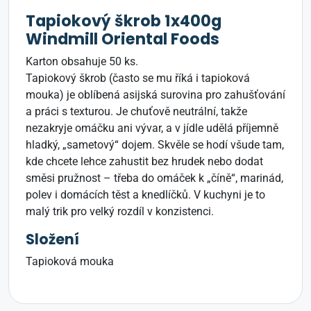
Tapiokový škrob 1x400g
Windmill Oriental Foods
Karton obsahuje 50 ks.
Tapiokový škrob (často se mu říká i tapioková
mouka) je oblíbená asijská surovina pro zahušťování
a práci s texturou. Je chuťově neutrální, takže
nezakryje omáčku ani vývar, a v jídle udělá příjemně
hladký, „sametový“ dojem. Skvěle se hodí všude tam,
kde chcete lehce zahustit bez hrudek nebo dodat
směsi pružnost – třeba do omáček k „číně“, marinád,
polev i domácích těst a knedlíčků. V kuchyni je to
malý trik pro velký rozdíl v konzistenci.
Složení
Tapioková mouka