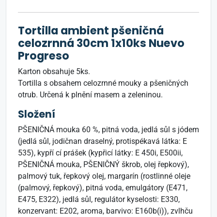
Tortilla ambient pšeničná
celozrnná 30cm 1x10ks Nuevo
Progreso
Karton obsahuje 5ks.
Tortilla s obsahem celozrnné mouky a pšeničných
otrub. Určená k plnění masem a zeleninou.
Složení
PŠENIČNÁ mouka 60 %, pitná voda, jedlá sůl s jódem
(jedlá sůl, jodičnan draselný, protispékavá látka: E
535), kypří cí prášek (kypřicí látky: E 450i, E500ii,
PŠENIČNÁ mouka, PŠENIČNÝ škrob, olej řepkový),
palmový tuk, řepkový olej, margarín (rostlinné oleje
(palmový, řepkový), pitná voda, emulgátory (E471,
E475, E322), jedlá sůl, regulátor kyselosti: E330,
konzervant: E202, aroma, barvivo: E160b(i)), zvlhču