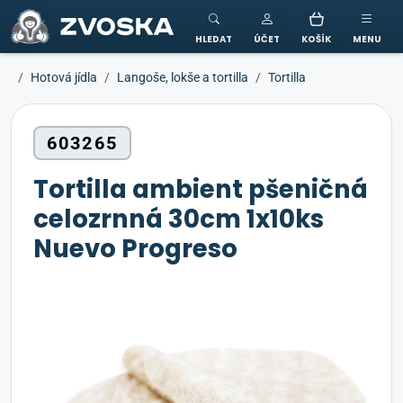
ZVOSKA
HLEDAT
ÚČET
KOŠÍK
MENU
Hotová jídla
Langoše, lokše a tortilla
Tortilla
603265
Tortilla ambient pšeničná
celozrnná 30cm 1x10ks
Nuevo Progreso