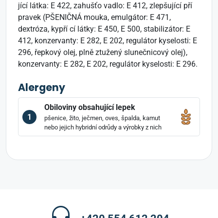
jící látka: E 422, zahušťo vadlo: E 412, zlepšující pří
pravek (PŠENIČNÁ mouka, emulgátor: E 471,
dextróza, kypří cí látky: E 450, E 500, stabilizátor: E
412, konzervanty: E 282, E 202, regulátor kyselosti: E
296, řepkový olej, plně ztužený slunečnicový olej),
konzervanty: E 282, E 202, regulátor kyselosti: E 296.
Alergeny
Obiloviny obsahující lepek
1
pšenice, žito, ječmen, oves, špalda, kamut
nebo jejich hybridní odrůdy a výrobky z nich