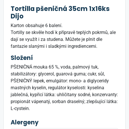
Tortilla pšeničná 35cm 1x16ks
Dijo
Karton obsahuje 6 balení.
Tortilly se skvěle hodí k přípravě teplých pokrmů, ale
dají se využít i za studena. Můžete je plnit dle
fantazie slanými i sladkými ingrediencemi.
Složení
PŠENIČNÁ mouka 65 %, voda, palmový tuk,
stabilizátory: glycerol, guarová guma; cukr, sůl,
PŠENIČNÝ lepek, emulgátor: mono- a diglyceridy
mastných kyselin, regulátor kyselosti: kyselina
jablečná, kypřicí látka: uhličitany sodné, konzervanty:
propionát vápenatý, sorban draselný; zlepšující látka:
L-cystein.
Alergeny