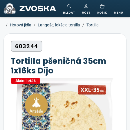
ZVOSKA
HLEDAT
ÚČET
KOŠÍK
MENU
Hotová jídla
Langoše, lokše a tortilla
Tortilla
603244
Tortilla pšeničná 35cm
1x16ks Dijo
Akční leták