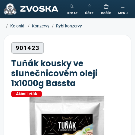
ZVOSKA
HLEDAT
ÚČET
KOŠÍK
MENU
Koloniál
Konzervy
Rybí konzervy
901423
Tuňák kousky ve
slunečnicovém oleji
1x1000g Bassta
Akční leták