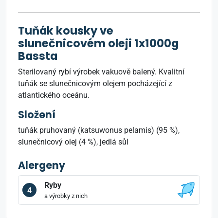
Tuňák kousky ve
slunečnicovém oleji 1x1000g
Bassta
Sterilovaný rybí výrobek vakuově balený. Kvalitní
tuňák se slunečnicovým olejem pocházející z
atlantického oceánu.
Složení
tuňák pruhovaný (katsuwonus pelamis) (95 %),
slunečnicový olej (4 %), jedlá sůl
Alergeny
Ryby
4
a výrobky z nich