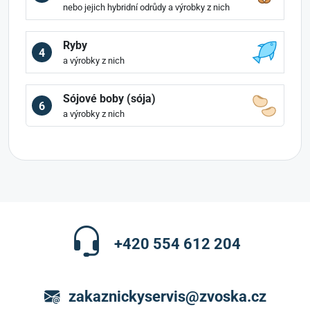
nebo jejich hybridní odrůdy a výrobky z nich
Ryby
4
a výrobky z nich
Sójové boby (sója)
6
a výrobky z nich
+420 554 612 204
zakaznickyservis@zvoska.cz