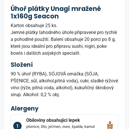
Úhoř plátky Unagi mražené
1x160g Seacon
Karton obsahuje 25 ks.
Jemné plátky lahodného úhoře připravené pro rychlé
a pohodlné použití. Balení obsahuje 20 porcí po 8 g,
které jsou ideální pro přípravu sushi, nigiri, poke
bowls i dalších asijských specialit.
Složení
90 % úhoř (RYBA), SÓJOVÁ omáčka (SÓJA,
PŠENICE, sůl, alkohol,pitná voda), cukr, sladké rýžové
víno (rýže, pitná voda, alkohol), kukuřičný škrobový
sirup. Alkohol: 0,2 % obj.
Alergeny
Obiloviny obsahující lepek
1
pšenice, žito, ječmen, oves, špalda, kamut