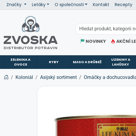
Značky
Letáky
O společnosti
Kontakt
Recepty
ZVOSKA
NOVINKY
AKČNÍ L
ZELENINA A
UZENINY A
RYBY
MASO A DRŮBEŽ
OVOCE
LAHŮDKY
Koloniál
Asijský sortiment
Omáčky a dochucovadl