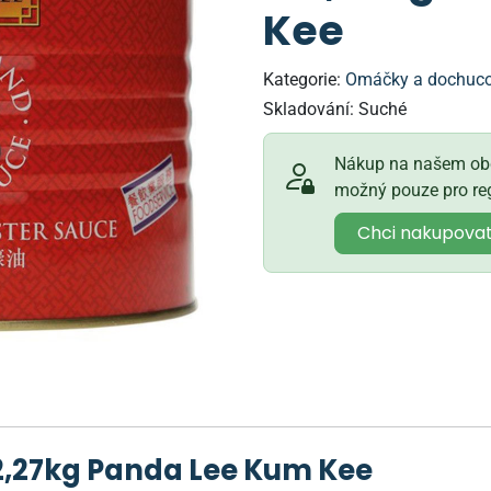
Kee
Kategorie:
Omáčky a dochuc
Skladování:
Suché
Nákup na našem obc
možný pouze pro reg
Chci nakupova
2,27kg Panda Lee Kum Kee