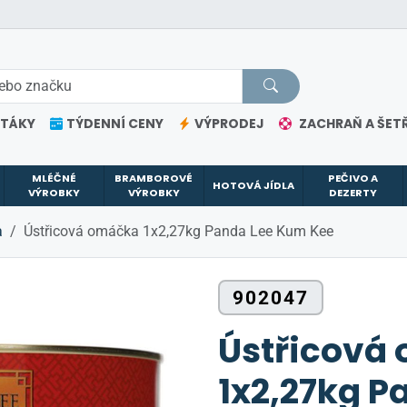
ETÁKY
TÝDENNÍ CENY
VÝPRODEJ
ZACHRAŇ A ŠETŘ
MLÉČNÉ
BRAMBOROVÉ
PEČIVO A
HOTOVÁ JÍDLA
VÝROBKY
VÝROBKY
DEZERTY
a
Ústřicová omáčka 1x2,27kg Panda Lee Kum Kee
902047
Ústřicová
1x2,27kg 