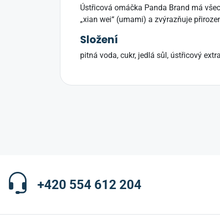
Ústřicová omáčka Panda Brand má všechn
„xian wei“ (umami) a zvýrazňuje přiroze
Složení
pitná voda, cukr, jedlá sůl, ústřicový ex
+420 554 612 204