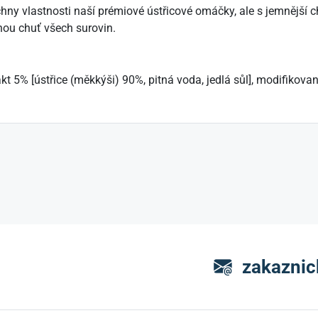
y vlastnosti naší prémiové ústřicové omáčky, ale s jemnější
nou chuť všech surovin.
trakt 5% [ústřice (měkkýši) 90%, pitná voda, jedlá sůl], modifiko
zakaznic