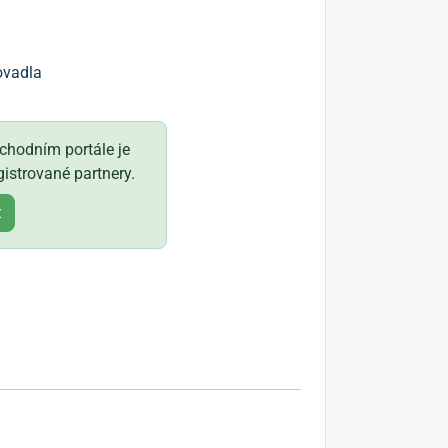
ovadla
hodním portále je
istrované partnery.
t