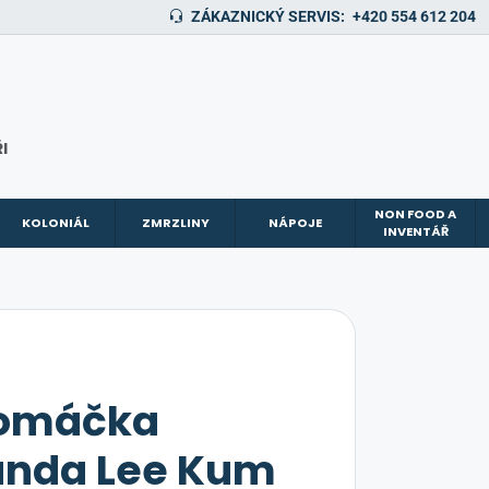
ZÁKAZNICKÝ SERVIS:
+420 554 612 204
I
NON FOOD A
KOLONIÁL
ZMRZLINY
NÁPOJE
INVENTÁŘ
 omáčka
Panda Lee Kum