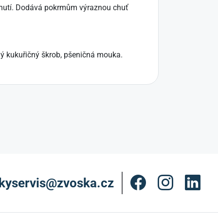
 chutí. Dodává pokrmům výraznou chuť
vaný kukuřičný škrob, pšeničná mouka.
kyservis@zvoska.cz