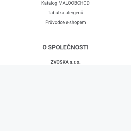
Katalog MALOOBCHOD
Tabulka alergenů
Průvodce e-shopem
O SPOLEČNOSTI
ZVOSKA s.r.o.
Červený dvůr 918/7, 794 01 Krnov
IČ: 01575295, DIČ: CZ01575295
č.ú.: 258608451/0300
Kontakty
© 2026 ZVOSKA s.r.o.