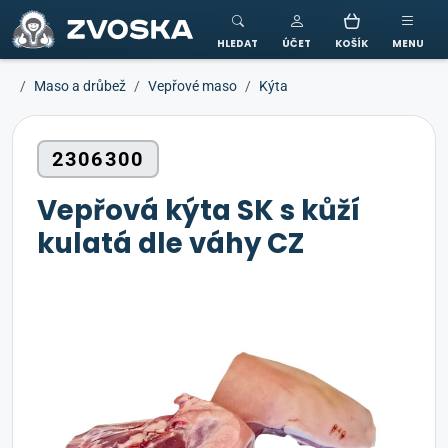
ZVOSKA
HLEDAT
ÚČET
KOŠÍK
MENU
Maso a drůbež
Vepřové maso
Kýta
2306300
Vepřová kýta SK s kůží
kulatá dle váhy CZ