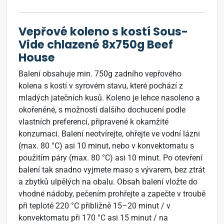
Vepřové koleno s kostí Sous-
Vide chlazené 8x750g Beef
House
Balení obsahuje min. 750g zadního vepřového
kolena s kostí v syrovém stavu, které pochází z
mladých jatečních kusů. Koleno je lehce nasoleno a
okořeněné, s možností dalšího dochucení podle
vlastních preferencí, připravené k okamžité
konzumaci. Balení neotvírejte, ohřejte ve vodní lázni
(max. 80 °C) asi 10 minut, nebo v konvektomatu s
použitím páry (max. 80 °C) asi 10 minut. Po otevření
balení tak snadno vyjmete maso s vývarem, bez ztrát
a zbytků ulpělých na obalu. Obsah balení vložte do
vhodné nádoby, pečením prohřejte a zapečte v troubě
při teplotě 220 °C přibližně 15–20 minut / v
konvektomatu při 170 °C asi 15 minut / na