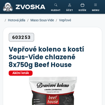
ZVOSKA
HLEDAT
ÚČET
KOŠÍK
MENU
Hotová jídla
Maso Sous-Vide
Vepřové
603253
Vepřové koleno s kostí
Sous-Vide chlazené
8x750g Beef House
Akční leták