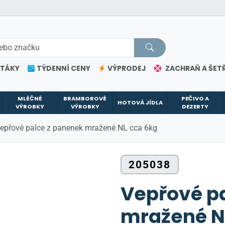
ETÁKY
TÝDENNÍ CENY
VÝPRODEJ
ZACHRAŇ A ŠETŘ
MLÉČNÉ
BRAMBOROVÉ
PEČIVO A
HOTOVÁ JÍDLA
VÝROBKY
VÝROBKY
DEZERTY
epřové palce z panenek mražené NL cca 6kg
205038
Vepřové p
mražené N