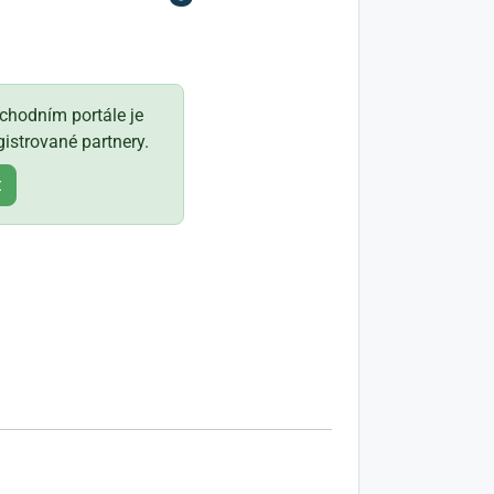
hodním portále je
istrované partnery.
t