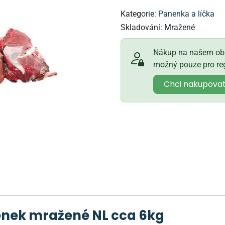
Kategorie:
Panenka a líčka
Skladování:
Mražené
Nákup na našem obc
možný pouze pro reg
Chci nakupova
enek mražené NL cca 6kg