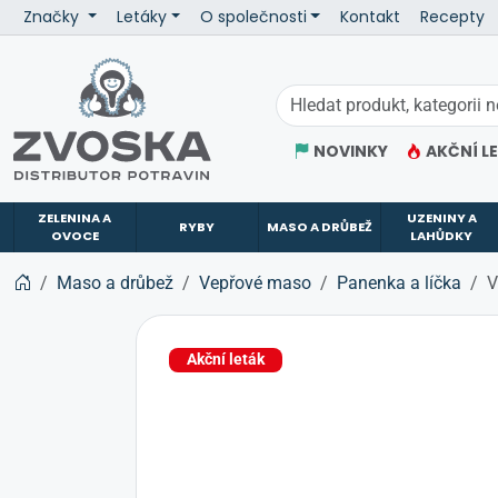
Značky
Letáky
O společnosti
Kontakt
Recepty
ZVOSKA
NOVINKY
AKČNÍ L
ZELENINA A
UZENINY A
RYBY
MASO A DRŮBEŽ
OVOCE
LAHŮDKY
Maso a drůbež
Vepřové maso
Panenka a líčka
V
Akční leták