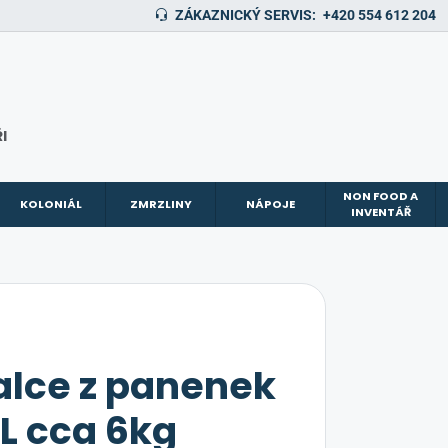
ZÁKAZNICKÝ SERVIS:
+420 554 612 204
I
NON FOOD A
KOLONIÁL
ZMRZLINY
NÁPOJE
INVENTÁŘ
alce z panenek
L cca 6kg