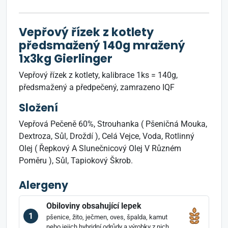
Vepřový řízek z kotlety
předsmažený 140g mražený
1x3kg Gierlinger
Vepřový řízek z kotlety, kalibrace 1ks = 140g,
předsmažený a předpečený, zamrazeno IQF
Složení
Vepřová Pečeně 60%, Strouhanka ( Pšeničná Mouka,
Dextroza, Sůl, Droždí ), Celá Vejce, Voda, Rotlinný
Olej ( Řepkový A Slunečnicový Olej V Různém
Poměru ), Sůl, Tapiokový Škrob.
Alergeny
Obiloviny obsahující lepek
1
pšenice, žito, ječmen, oves, špalda, kamut
nebo jejich hybridní odrůdy a výrobky z nich