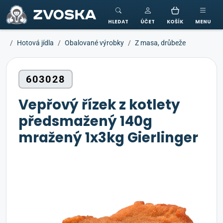
ZVOSKA
HLEDAT
ÚČET
KOŠÍK
MENU
Hotová jídla
Obalované výrobky
Z masa, drůbeže
603028
Vepřový řízek z kotlety
předsmažený 140g
mražený 1x3kg Gierlinger