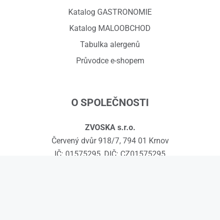
Katalog GASTRONOMIE
Katalog MALOOBCHOD
Tabulka alergenů
Průvodce e-shopem
O SPOLEČNOSTI
ZVOSKA s.r.o.
Červený dvůr 918/7, 794 01 Krnov
IČ: 01575295, DIČ: CZ01575295
č.ú.: 258608451/0300
Kontakty