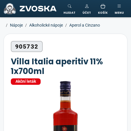
ZVOSKA
HLEDAT
ÚČET
KOŠÍK
MENU
Nápoje
Alkoholické nápoje
Aperol a Cinzano
905732
Villa Italia aperitiv 11%
1x700ml
Akční leták