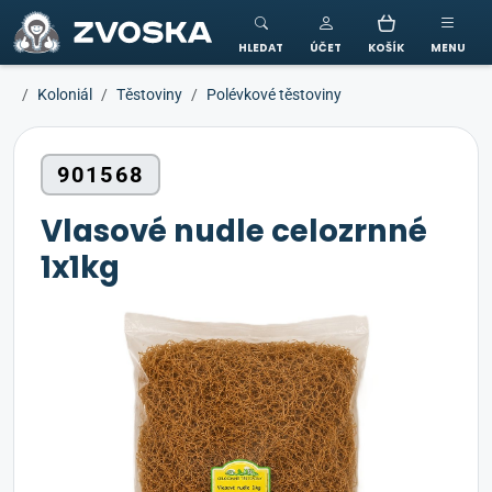
ZVOSKA
HLEDAT
ÚČET
KOŠÍK
MENU
Koloniál
Těstoviny
Polévkové těstoviny
901568
Vlasové nudle celozrnné
1x1kg