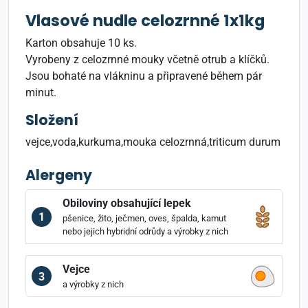
Vlasové nudle celozrnné 1x1kg
Karton obsahuje 10 ks.
Vyrobeny z celozrnné mouky včetně otrub a klíčků.
Jsou bohaté na vlákninu a připravené během pár
minut.
Složení
vejce,voda,kurkuma,mouka celozrnná,triticum durum
Alergeny
Obiloviny obsahující lepek
1
pšenice, žito, ječmen, oves, špalda, kamut
nebo jejich hybridní odrůdy a výrobky z nich
Vejce
3
a výrobky z nich