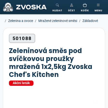
ZVOSKA
HLEDAT
ÚČET
KOŠÍK
MENU
Zelenina a ovoce
Mražené zeleninové směsi
Základové
501088
Zeleninová směs pod
svíčkovou proužky
mražená 1x2,5kg Zvoska
Chef's Kitchen
Akční leták