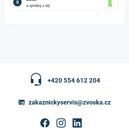
9
a výrobky z něj
+420 554 612 204
zakaznickyservis@zvoska.cz