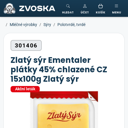
ZVOSKA
HLEDAT
ÚČET
KOŠÍK
MENU
Mléčné výrobky
Sýry
Polotvrdé, tvrdé
301406
Zlatý sýr Ementaler
plátky 45% chlazené CZ
15x100g Zlatý sýr
Akční leták