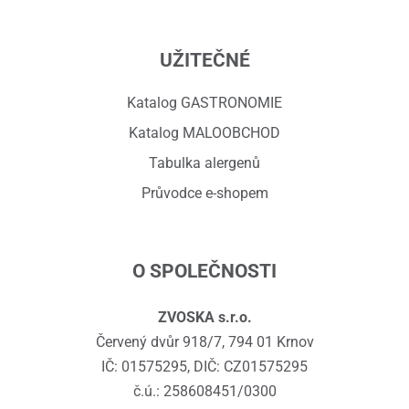
UŽITEČNÉ
Katalog GASTRONOMIE
Katalog MALOOBCHOD
Tabulka alergenů
Průvodce e-shopem
O SPOLEČNOSTI
ZVOSKA s.r.o.
Červený dvůr 918/7, 794 01 Krnov
IČ: 01575295, DIČ: CZ01575295
č.ú.: 258608451/0300