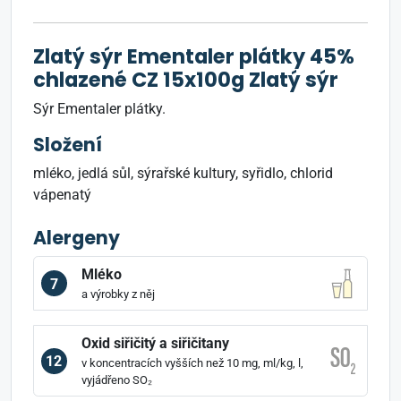
Zlatý sýr Ementaler plátky 45%
chlazené CZ 15x100g Zlatý sýr
Sýr Ementaler plátky.
Složení
mléko, jedlá sůl, sýrařské kultury, syřidlo, chlorid
vápenatý
Alergeny
Mléko
7
a výrobky z něj
Oxid siřičitý a siřičitany
12
v koncentracích vyšších než 10 mg, ml/kg, l,
vyjádřeno SO₂