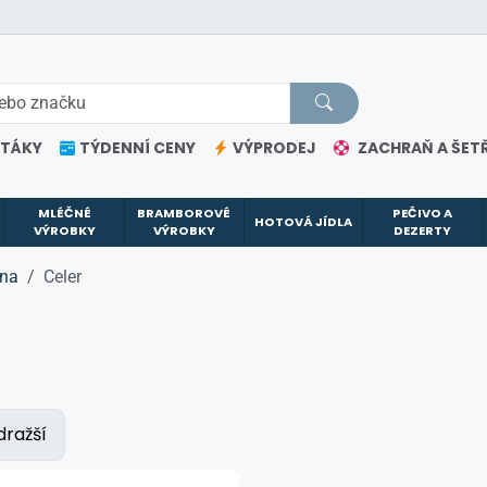
ETÁKY
TÝDENNÍ CENY
VÝPRODEJ
ZACHRAŇ A ŠETŘ
MLÉČNÉ
BRAMBOROVÉ
PEČIVO A
HOTOVÁ JÍDLA
VÝROBKY
VÝROBKY
DEZERTY
ina
Celer
dražší