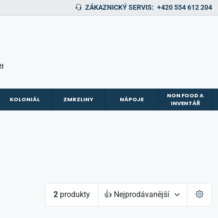
ZÁKAZNICKÝ SERVIS:
+420 554 612 204
I
NON FOOD A
KOLONIÁL
ZMRZLINY
NÁPOJE
INVENTÁŘ
2
produkty