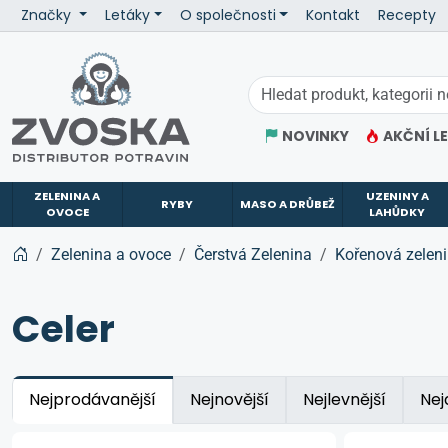
Značky
Letáky
O společnosti
Kontakt
Recepty
ZVOSKA
NOVINKY
AKČNÍ L
ZELENINA A
UZENINY A
RYBY
MASO A DRŮBEŽ
OVOCE
LAHŮDKY
Zelenina a ovoce
Čerstvá Zelenina
Kořenová zelen
Celer
Nejprodávanější
Nejnovější
Nejlevnější
Nej