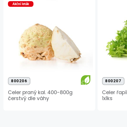
Akční leták
800206
800207
Celer praný kal. 400-800g
Celer řap
čerstvý dle váhy
1x1ks