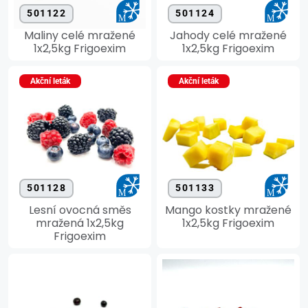
501122
501124
Maliny celé mražené
Jahody celé mražené
1x2,5kg Frigoexim
1x2,5kg Frigoexim
Akční leták
Akční leták
501128
501133
Lesní ovocná směs
Mango kostky mražené
mražená 1x2,5kg
1x2,5kg Frigoexim
Frigoexim