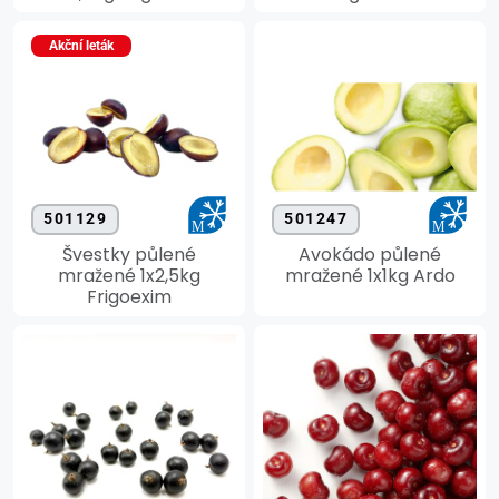
Akční leták
501129
501247
Švestky půlené
Avokádo půlené
mražené 1x2,5kg
mražené 1x1kg Ardo
Frigoexim