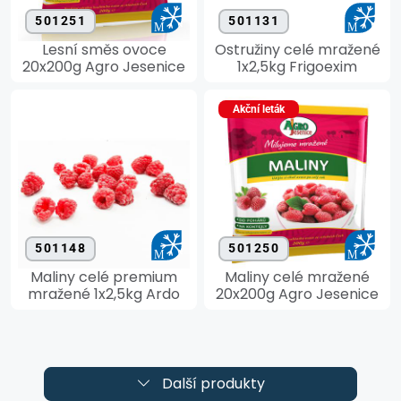
501251
501131
Lesní směs ovoce
Ostružiny celé mražené
20x200g Agro Jesenice
1x2,5kg Frigoexim
Akční leták
501148
501250
Maliny celé premium
Maliny celé mražené
mražené 1x2,5kg Ardo
20x200g Agro Jesenice
Další produkty