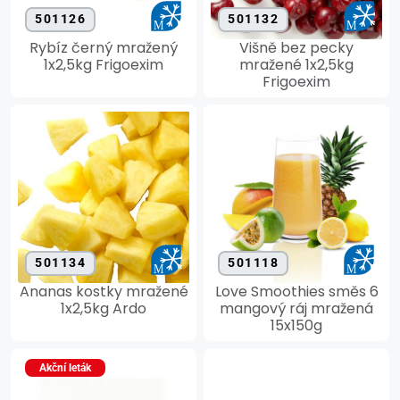
501126
501132
Rybíz černý mražený
Višně bez pecky
1x2,5kg Frigoexim
mražené 1x2,5kg
Frigoexim
501134
501118
Ananas kostky mražené
Love Smoothies směs 6
1x2,5kg Ardo
mangový ráj mražená
15x150g
Akční leták