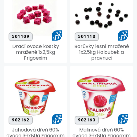
501109
501113
Dračí ovoce kostky
Borůvky lesní mražené
mražené 1x2,5kg
1x2,5kg Holoubek a
Frigoexim
pravnuci
902162
902163
Jahodová dřeň 60%
Malinová dřeň 60%
ovoce 36x80g Frigoexim
ovoce 36x80g Frigoexim