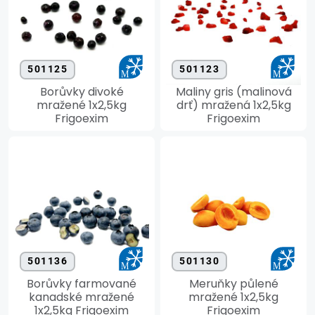
501125
501123
Borůvky divoké
Maliny gris (malinová
mražené 1x2,5kg
drť) mražená 1x2,5kg
Frigoexim
Frigoexim
501136
501130
Borůvky farmované
Meruňky půlené
kanadské mražené
mražené 1x2,5kg
1x2,5kg Frigoexim
Frigoexim