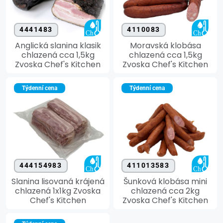
4441483
4110083
Anglická slanina klasik
Moravská klobása
chlazená cca 1,5kg
chlazená cca 1,5kg
Zvoska Chef's Kitchen
Zvoska Chef's Kitchen
Týdenní cena
Týdenní cena
444154983
411013583
Slanina lisovaná krájená
Šunková klobása mini
chlazená 1x1kg Zvoska
chlazená cca 2kg
Chef's Kitchen
Zvoska Chef's Kitchen