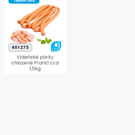
Týdenní cena
401275
Vídeňské párky
chlazené Prantl cca
1,5kg