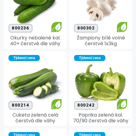
800236
800302
Okurky nebalené kal.
Žampiony bílé volné
40+ čerstvé dle váhy
čerstvé 1x3kg
Týdenní cena
Týdenní cena
800214
800242
Cuketa zelená celá
Paprika zelená kal.
čerstvá dle váhy
70/90 čerstvá dle váhy
Týdenní cena
Týdenní cena