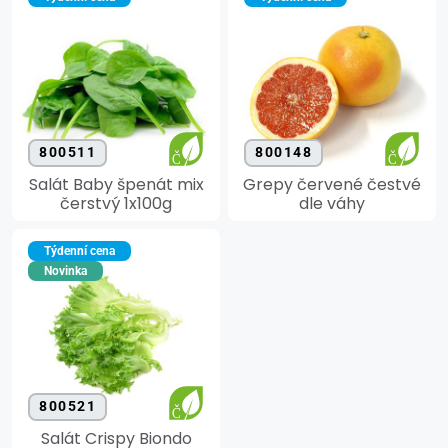
800511
800148
Salát Baby špenát mix
Grepy červené čestvé
čerstvý 1x100g
dle váhy
Týdenní cena
Novinka
800521
Salát Crispy Biondo