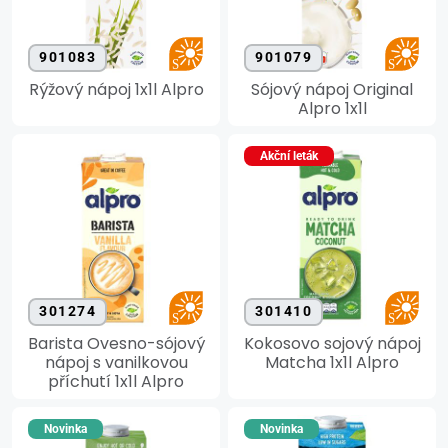
901083
901079
Rýžový nápoj 1x1l Alpro
Sójový nápoj Original
Alpro 1x1l
Akční leták
301274
301410
Barista Ovesno-sójový
Kokosovo sojový nápoj
nápoj s vanilkovou
Matcha 1x1l Alpro
příchutí 1x1l Alpro
Novinka
Novinka