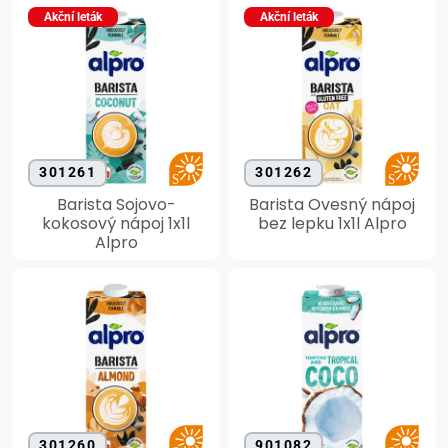
Akční leták
Akční leták
301261
301262
Barista Sojovo-
Barista Ovesný nápoj
kokosový nápoj 1x1l
bez lepku 1x1l Alpro
Alpro
301260
901082