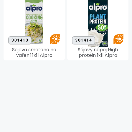
301413
301414
Sojová smetana na
Sójový nápoj High
vaření 1x1l Alpro
protein 1x1l Alpro