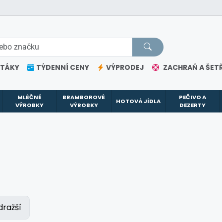
ETÁKY
TÝDENNÍ CENY
VÝPRODEJ
ZACHRAŇ A ŠETŘ
MLÉČNÉ
BRAMBOROVÉ
PEČIVO A
HOTOVÁ JÍDLA
VÝROBKY
VÝROBKY
DEZERTY
dražší