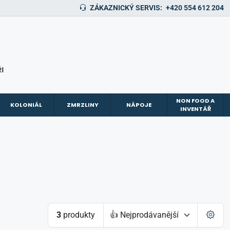
ZÁKAZNICKÝ SERVIS:
+420 554 612 204
I
NON FOOD A
KOLONIÁL
ZMRZLINY
NÁPOJE
INVENTÁŘ
3
produkty