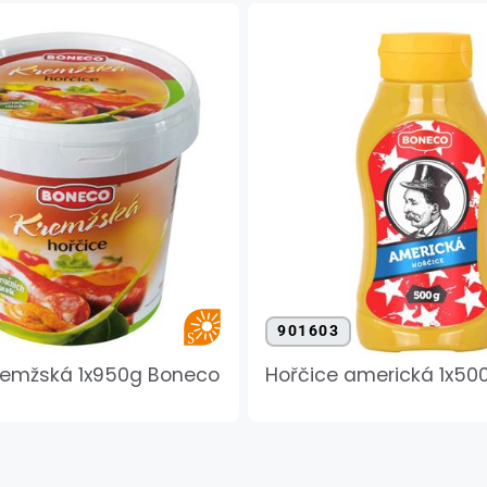
901603
remžská 1x950g Boneco
Hořčice americká 1x50