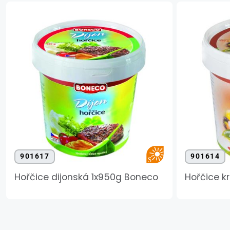
901617
901614
Hořčice dijonská 1x950g Boneco
Hořčice k