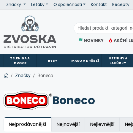
Značky
Letáky
O společnosti
Kontakt
Recepty
ZVOSKA
NOVINKY
AKČNÍ L
ZELENINA A
UZENINY A
RYBY
MASO A DRŮBEŽ
OVOCE
LAHŮDKY
Značky
Boneco
Boneco
Nejprodávanější
Nejnovější
Nejlevnější
Nej