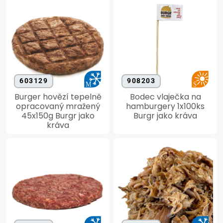
603129
908203
Burger hovězí tepelně
Bodec vlaječka na
opracovaný mražený
hamburgery 1x100ks
45x150g Burgr jako
Burgr jako kráva
kráva