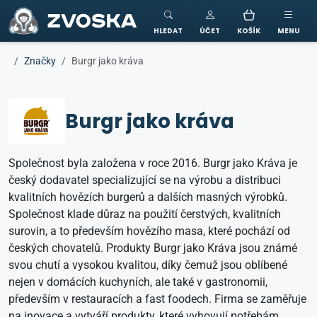
ZVOSKA
HLEDAT
ÚČET
KOŠÍK
MENU
Značky
Burgr jako kráva
Burgr jako kráva
Společnost byla založena v roce 2016. Burgr jako Kráva je
český dodavatel specializující se na výrobu a distribuci
kvalitních hovězích burgerů a dalších masných výrobků.
Společnost klade důraz na použití čerstvých, kvalitních
surovin, a to především hovězího masa, které pochází od
českých chovatelů. Produkty Burgr jako Kráva jsou známé
svou chutí a vysokou kvalitou, díky čemuž jsou oblíbené
nejen v domácích kuchyních, ale také v gastronomii,
především v restauracích a fast foodech. Firma se zaměřuje
na inovace a vytváří produkty, které vyhovují potřebám