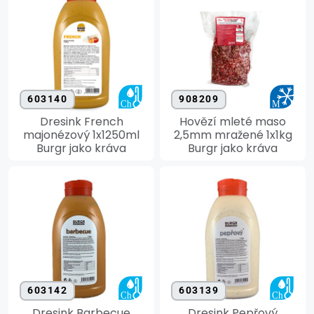
603140
908209
Dresink French
Hovězí mleté maso
majonézový 1x1250ml
2,5mm mražené 1x1kg
Burgr jako kráva
Burgr jako kráva
603142
603139
Dresink Barbecue
Dresink Pepřový