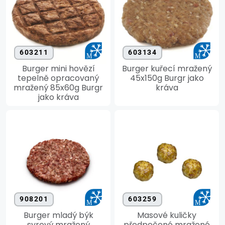
603211
603134
Burger mini hovězí
Burger kuřecí mražený
tepelně opracovaný
45x150g Burgr jako
mražený 85x60g Burgr
kráva
jako kráva
908201
603259
Burger mladý býk
Masové kuličky
syrový mražený
předpečené mražené