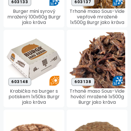
603133
603137
Burger mini syrový
Trhané maso Sous-Vide
mražený 100x60g Burgr
vepřové mražené
jako kráva
1x500g Burgr jako kráva
603148
603138
Krabička na burger s
Trhané maso Sous-Vide
potiskem 1x50ks Burgr
hovězí mražené 1x500g
jako kráva
Burgr jako kráva