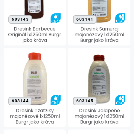
603143
603141
Dresink Barbecue
Dresink Samuraj
Originál 1x1250ml Burgr
majonézový 1x1250ml
jako kráva
Burgr jako kráva
603144
603145
Dresink Tzatziky
Dresink Jalapeňo
majonézové 1x1250ml
majonézový 1x1250ml
Burgr jako kráva
Burgr jako kráva