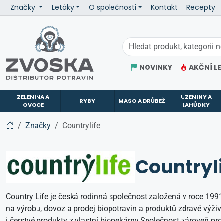
Značky
Letáky
O společnosti
Kontakt
Recepty
ZVOSKA
NOVINKY
AKČNÍ L
ZELENINA A
UZENINY A
RYBY
MASO A DRŮBEŽ
OVOCE
LAHŮDKY
Značky
Countrylife
Countryl
Country Life je česká rodinná společnost založená v roce 1991
na výrobu, dovoz a prodej biopotravin a produktů zdravé výživy.
i čerstvé produkty z vlastní biopekárny.Společnost zároveň pro