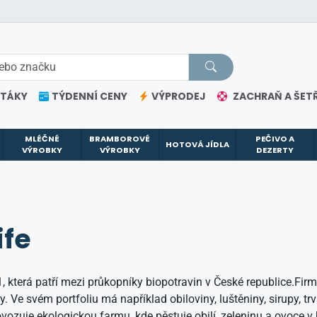
ETÁKY
TÝDENNÍ CENY
VÝPRODEJ
ZACHRAŇ A ŠETŘ
MLÉČNÉ
BRAMBOROVÉ
PEČIVO A
HOTOVÁ JÍDLA
VÝROBKY
VÝROBKY
DEZERTY
ife
, která patří mezi průkopníky biopotravin v České republice.Fir
 Ve svém portfoliu má například obiloviny, luštěniny, sirupy, tr
vozuje ekologickou farmu, kde pěstuje obilí, zeleninu a ovoce v 