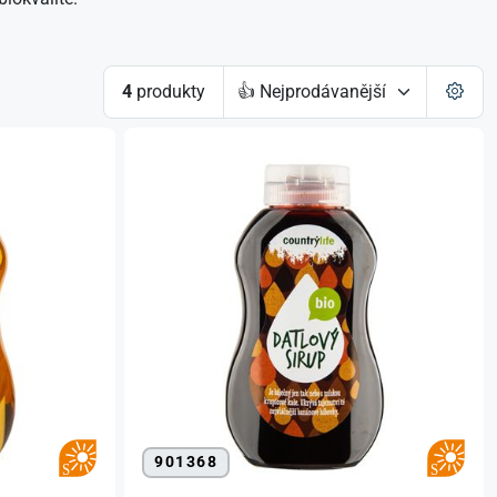
4
produkty
901368