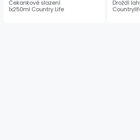
Čekankové slazení
Droždí la
1x250ml Country Life
Countrylif