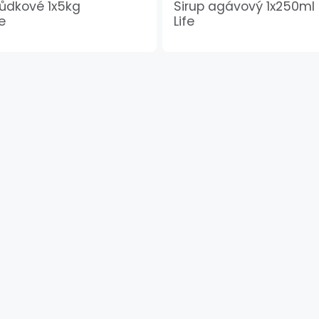
hůdkové 1x5kg
Sirup agávový 1x250ml
e
Life