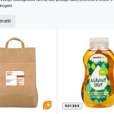
rogerii.
dražší
901369