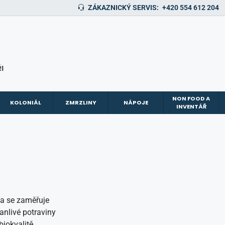
ZÁKAZNICKÝ SERVIS:
+420 554 612 204
I
NON FOOD A
KOLONIÁL
ZMRZLINY
NÁPOJE
INVENTÁŘ
ma se zaměřuje
vanlivé potraviny
biokvalitě.