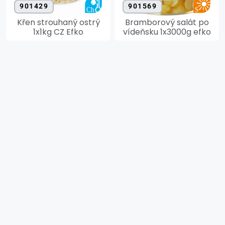
901429
901569
Křen strouhaný ostrý
Bramborový salát po
1x1kg CZ Efko
vídeňsku 1x3000g efko