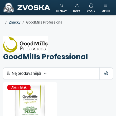
ZVOSKA
HLEDAT
ÚČET
KOŠÍK
MENU
Značky
GoodMills Professional
GoodMills Professional
Akční leták