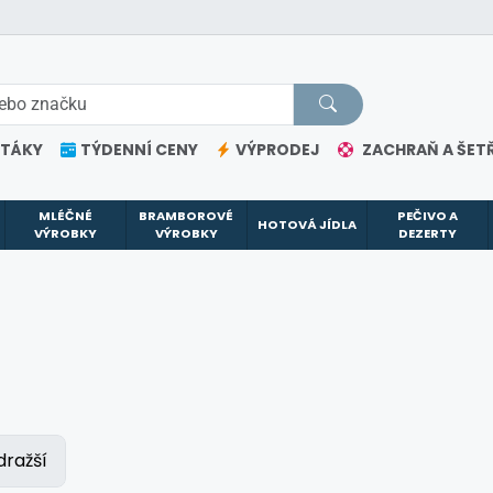
ETÁKY
TÝDENNÍ CENY
VÝPRODEJ
ZACHRAŇ A ŠETŘ
MLÉČNÉ
BRAMBOROVÉ
PEČIVO A
HOTOVÁ JÍDLA
VÝROBKY
VÝROBKY
DEZERTY
dražší