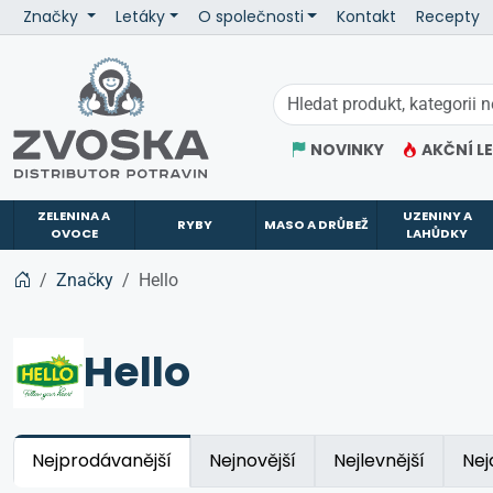
Značky
Letáky
O společnosti
Kontakt
Recepty
ZVOSKA
NOVINKY
AKČNÍ L
ZELENINA A
UZENINY A
RYBY
MASO A DRŮBEŽ
OVOCE
LAHŮDKY
Značky
Hello
Hello
Nejprodávanější
Nejnovější
Nejlevnější
Nej