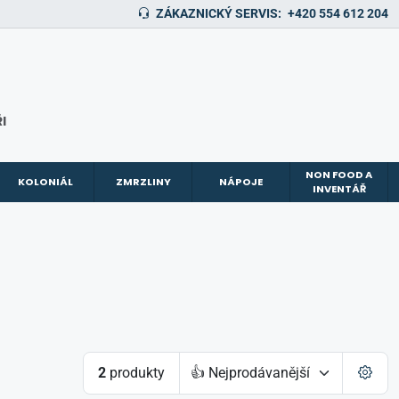
ZÁKAZNICKÝ SERVIS:
+420 554 612 204
I
NON FOOD A
KOLONIÁL
ZMRZLINY
NÁPOJE
INVENTÁŘ
2
produkty