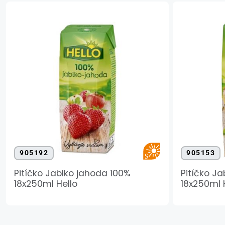
905192
905153
Pitíčko Jablko jahoda 100%
Pitíčko J
18x250ml Hello
18x250ml 