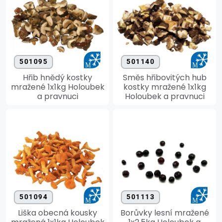
501095
501140
Hřib hnědý kostky
Směs hřibovitých hub
mražené 1x1kg Holoubek
kostky mražené 1x1kg
a pravnuci
Holoubek a pravnuci
501094
501113
Liška obecná kousky
Borůvky lesní mražené