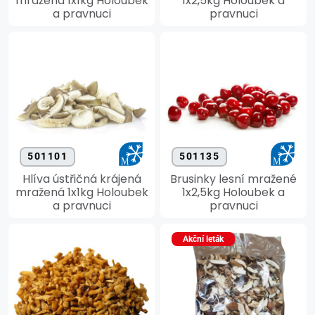
mražená 1x1kg Holoubek
1x2,5kg Holoubek a
a pravnuci
pravnuci
501101
501135
Hlíva ústřičná krájená
Brusinky lesní mražené
mražená 1x1kg Holoubek
1x2,5kg Holoubek a
a pravnuci
pravnuci
Akční leták