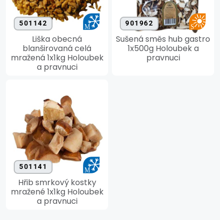
501142
901962
Liška obecná
Sušená směs hub gastro
blanširovaná celá
1x500g Holoubek a
mražená 1x1kg Holoubek
pravnuci
a pravnuci
501141
Hřib smrkový kostky
mražené 1x1kg Holoubek
a pravnuci