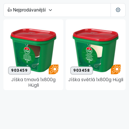
903459
903458
Jíška tmavá 1x800g
Jíška světlá 1x800g Hügli
Hügli