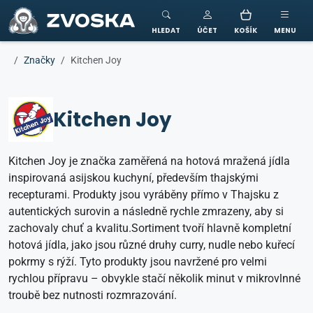
ZVOSKA
HLEDAT
ÚČET
KOŠÍK
MENU
Značky
Kitchen Joy
Kitchen Joy
Kitchen Joy je značka zaměřená na hotová mražená jídla
inspirovaná asijskou kuchyní, především thajskými
recepturami. Produkty jsou vyráběny přímo v Thajsku z
autentických surovin a následně rychle zmrazeny, aby si
zachovaly chuť a kvalitu.Sortiment tvoří hlavně kompletní
hotová jídla, jako jsou různé druhy curry, nudle nebo kuřecí
pokrmy s rýží. Tyto produkty jsou navržené pro velmi
rychlou přípravu – obvykle stačí několik minut v mikrovlnné
troubě bez nutnosti rozmrazování.